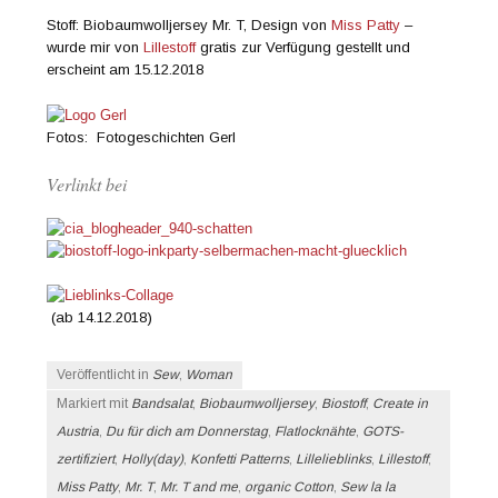
Stoff: Biobaumwolljersey Mr. T, Design von
Miss Patty
–
wurde mir von
Lillestoff
gratis zur Verfügung gestellt und
erscheint am 15.12.2018
Fotos: Fotogeschichten Gerl
Verlinkt bei
(ab 14.12.2018)
Veröffentlicht in
Sew
,
Woman
Markiert mit
Bandsalat
,
Biobaumwolljersey
,
Biostoff
,
Create in
Austria
,
Du für dich am Donnerstag
,
Flatlocknähte
,
GOTS-
zertifiziert
,
Holly(day)
,
Konfetti Patterns
,
Lillelieblinks
,
Lillestoff
,
Miss Patty
,
Mr. T
,
Mr. T and me
,
organic Cotton
,
Sew la la