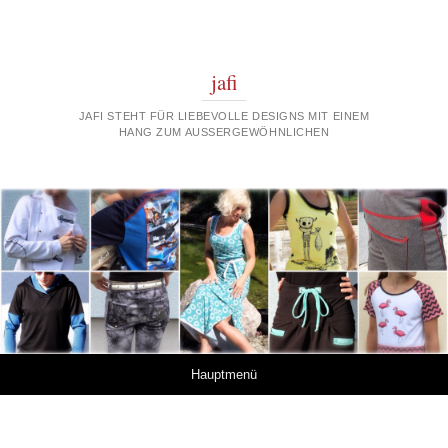
jafi
JAFI STEHT FÜR LIEBEVOLLE DESIGNS MIT EINEM
HANG ZUM AUSSERGEWÖHNLICHEN
Springe zum Inhalt
Hauptmenü