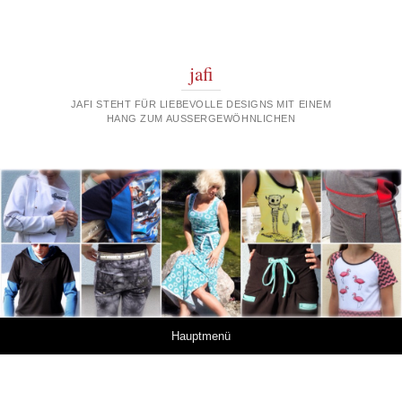
jafi
JAFI STEHT FÜR LIEBEVOLLE DESIGNS MIT EINEM
HANG ZUM AUSSERGEWÖHNLICHEN
Springe zum Inhalt
Hauptmenü