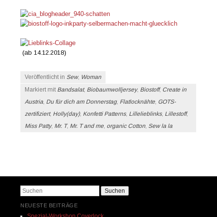
(ab 14.12.2018)
Veröffentlicht in
Sew
,
Woman
Markiert mit
Bandsalat
,
Biobaumwolljersey
,
Biostoff
,
Create in
Austria
,
Du für dich am Donnerstag
,
Flatlocknähte
,
GOTS-
zertifiziert
,
Holly(day)
,
Konfetti Patterns
,
Lillelieblinks
,
Lillestoff
,
Miss Patty
,
Mr. T
,
Mr. T and me
,
organic Cotton
,
Sew la la
Beitrags-Navigation
Suchen
NEUESTE BEITRÄGE
Spezial-Workshop Coverlock