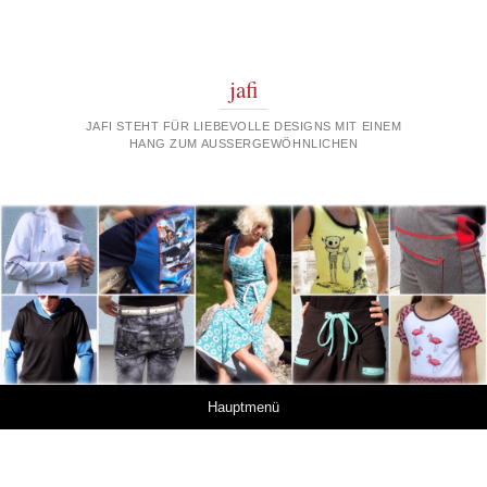
jafi
JAFI STEHT FÜR LIEBEVOLLE DESIGNS MIT EINEM
HANG ZUM AUSSERGEWÖHNLICHEN
Springe zum Inhalt
Hauptmenü