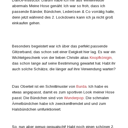
Dance-Instructor. Darum habe ich mir aus Winterfreude
abermals Meine Hose genäht. Ich war so froh, dass ich
passende Bänder, Bündchen, Lederösen & Co vorrätig hatte,
denn jetzt während des 2. Lockdowns kann ich ja nicht groß
einkaufen gehen.
Besonders begeistert war ich über das perfekt passende
Glitzerband, das schon seit einer Ewigkeit hier lag. Es war ein
Wichtelgeschenk von der lieben Christin alias
Knopfkönigin
,
das schon lange auf seine Bestimmung gewartet hat. Habt ihr
auch solche Schätze, die länger auf ihre Verwendung warten?
Das Oberteil ist ein Schnittmuster von
Burda
. Ich habe es
etwas angepasst, damit es zum sportiven Look meiner Hose
passt. Die Bündchen sind von
Wunderpop
. Die schmalen
Ärmelbündchen habe ich zweckentfremdet und und zum
Halsbündchen umfunktioniert.
So, nun aber genug gequatscht! Habt noch einen schönen 2.