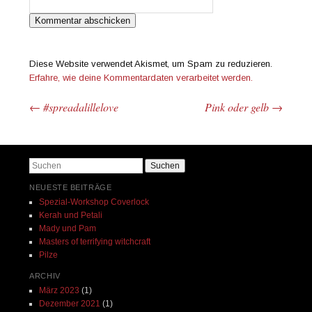
Diese Website verwendet Akismet, um Spam zu reduzieren.
Erfahre, wie deine Kommentardaten verarbeitet werden.
←
#spreadalillelove
Pink oder gelb
→
Beitrags-Navigation
Suchen
NEUESTE BEITRÄGE
Spezial-Workshop Coverlock
Kerah und Petali
Mady und Pam
Masters of terrifying witchcraft
Pilze
ARCHIV
März 2023
(1)
Dezember 2021
(1)