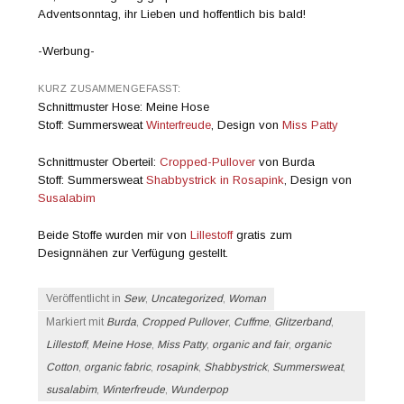
Adventsonntag, ihr Lieben und hoffentlich bis bald!
-Werbung-
KURZ ZUSAMMENGEFASST:
Schnittmuster Hose: Meine Hose
Stoff: Summersweat
Winterfreude
, Design von
Miss Patty
Schnittmuster Oberteil:
Cropped-Pullover
von Burda
Stoff: Summersweat
Shabbystrick in Rosapink
, Design von
Susalabim
Beide Stoffe wurden mir von
Lillestoff
gratis zum
Designnähen zur Verfügung gestellt.
Veröffentlicht in
Sew
,
Uncategorized
,
Woman
Markiert mit
Burda
,
Cropped Pullover
,
Cuffme
,
Glitzerband
,
Lillestoff
,
Meine Hose
,
Miss Patty
,
organic and fair
,
organic
Cotton
,
organic fabric
,
rosapink
,
Shabbystrick
,
Summersweat
,
susalabim
,
Winterfreude
,
Wunderpop