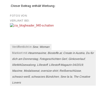
-Dieser Beitrag enthält Werbung-
FOTOS VON:
VERLINKT BEI:
Veröffentlicht in
Sew
,
Woman
Markiert mit
#teammaxime
,
Biostoffe.at
,
Create in Austria
,
Du für
dich am Donnerstag
,
Fotogeschichten Gerl
,
Ginkoverlauf
,
lilleMAGsewalong
,
Lillestoff
,
Lillestoff-Magazin 04/2019
,
Maxime
,
Modalsweat
,
oversize-shirt
,
Reißverschlüsse
,
schwarz-weiß
,
schwarzes Bündchen
,
Sew la la
,
The Creative
Lovers
Beitrags-Navigation