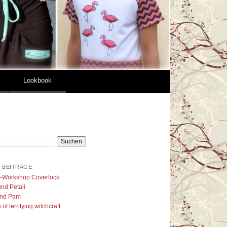
Lookbook
 BEITRÄGE
l-Workshop Coverlock
nd Petali
nd Pam
of terrifying witchcraft