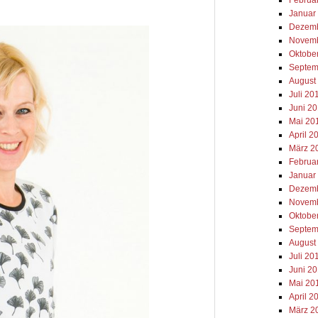
Januar
Dezemb
Novemb
Oktobe
Septem
August
Juli 20
Juni 2
Mai 20
April 2
März 2
Februa
Januar
Dezemb
Novemb
Oktobe
Septem
August
Juli 20
Juni 2
Mai 20
April 2
März 2