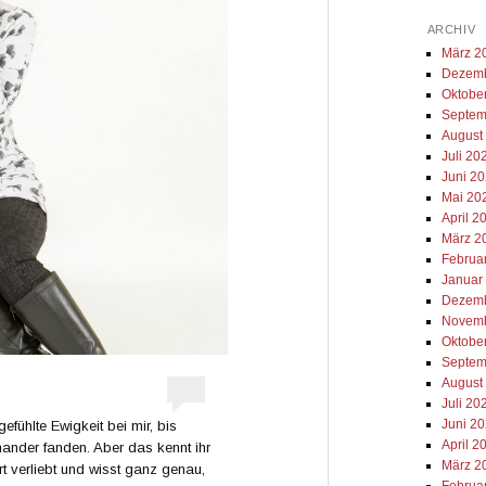
ARCHIV
März 2
Dezemb
Oktobe
Septem
August
Juli 20
Juni 2
Mai 20
April 2
März 2
Februa
Januar
Dezemb
Novemb
Oktobe
Septem
August
Juli 20
Juni 2
efühlte Ewigkeit bei mir, bis
April 2
ander fanden. Aber das kennt ihr
März 2
ort verliebt und wisst ganz genau,
Februa