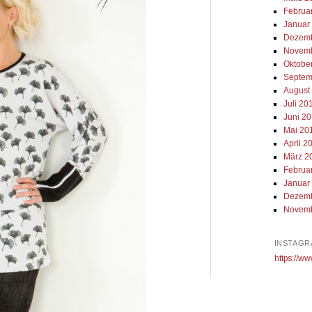
Februa
Januar
Dezemb
Novemb
Oktobe
Septem
August
Juli 20
Juni 2
Mai 20
April 2
März 2
Februa
Januar
Dezemb
Novemb
INSTAGR
https://ww