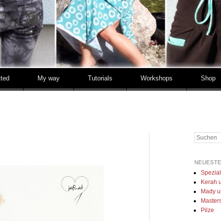
tted
My way
Tutorials
Workshops
Shop
Suchen
NEUESTE
Spezia
Kerah u
Mady u
Masters 
Pilze