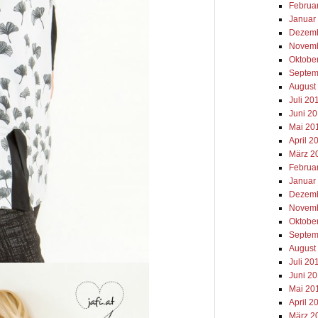
Februa
Januar
Dezemb
Novemb
Oktobe
Septem
August
Juli 20
Juni 2
Mai 20
April 2
März 2
Februa
Januar
Dezemb
Novemb
Oktobe
Septem
August
Juli 20
Juni 2
Mai 20
April 2
März 2