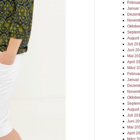
Februa
Januar
Dezemb
Novemb
Oktobe
Septem
August
Juli 20
Juni 2
Mai 20
April 2
März 2
Februa
Januar
Dezemb
Novemb
Oktobe
Septem
August
Juli 20
Juni 2
Mai 20
April 2
März 2