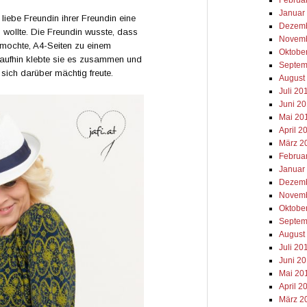
Januar
liebe Freundin ihrer Freundin eine
Dezemb
 wollte. Die Freundin wusste, dass
Novemb
 mochte, A4-Seiten zu einem
Oktobe
aufhin klebte sie es zusammen und
Septem
sich darüber mächtig freute.
August
Juli 20
Juni 2
Mai 20
April 2
März 2
Februa
Januar
Dezemb
Novemb
Oktobe
Septem
August
Juli 20
Juni 2
Mai 20
April 2
März 2