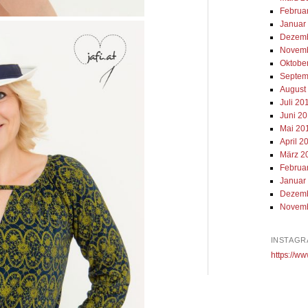
Februa
Januar
Dezemb
Novemb
Oktobe
Septem
August
Juli 20
Juni 2
Mai 20
April 2
März 2
Februa
Januar
Dezemb
Novemb
INSTAGR
https://ww