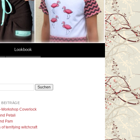
Lookbook
 BEITRÄGE
l-Workshop Coverlock
nd Petali
nd Pam
of terrifying witchcraft