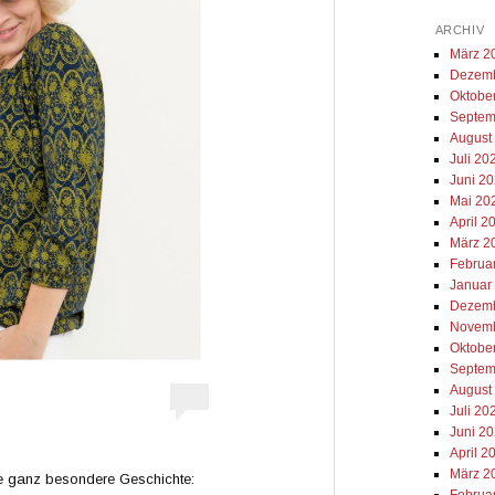
ARCHIV
März 2
Dezemb
Oktobe
Septem
August
Juli 20
Juni 2
Mai 20
April 2
März 2
Februa
Januar
Dezemb
Novemb
Oktobe
Septem
August
Juli 20
Juni 2
April 2
März 2
ne ganz besondere Geschichte:
Februa