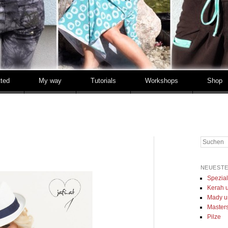
tted
My way
Tutorials
Workshops
Shop
Suchen
NEUESTE
Spezia
Kerah u
Mady u
Masters 
Pilze