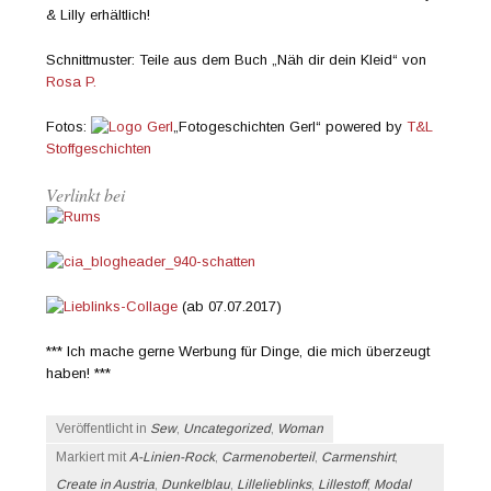
& Lilly erhältlich!
Schnittmuster: Teile aus dem Buch „Näh dir dein Kleid“ von
Rosa P.
Fotos:
„Fotogeschichten Gerl“ powered by
T&L
Stoffgeschichten
Verlinkt bei
(ab 07.07.2017)
*** Ich mache gerne Werbung für Dinge, die mich überzeugt
haben! ***
Veröffentlicht in
Sew
,
Uncategorized
,
Woman
Markiert mit
A-Linien-Rock
,
Carmenoberteil
,
Carmenshirt
,
Create in Austria
,
Dunkelblau
,
Lillelieblinks
,
Lillestoff
,
Modal