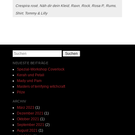
Crespira rosé
,
Näh dir dein Kleid
,
Raxn
,
Rock
,
Rosa P.
,
Rums
,
Shirt
,
Tommy & Lilly
Beitrags-Navigation
Suchen
NEUESTE BEITRÄGE
Spezial-Workshop Coverlock
Kerah und Petali
Mady und Pam
Masters of terrifying witchcraft
Pilze
ARCHIV
März 2023
(1)
Dezember 2021
(1)
Oktober 2021
(1)
September 2021
(2)
August 2021
(1)