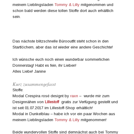
meinem Lieblingsladen
Tommy & Lilly
mitgenommen und
schon bald werden diese tollen Stoffe dort auch erhältlich
sein.
Das nächste blitzschnelle Bürooutfit steht schon in den
Startlöchern, aber das ist wieder eine andere Geschichte!
Ich wünsche euch noch einen wunderbar sommerlichen
Donnerstag! Habt es fein, ihr Lieben!
Alles Liebe! Janine
Kurz zusammengefasst
Stoffe:
Modal Crespira rosé designt by
raxn
– wurde mir zum
Designnähen von
Lillestoff
gratis zur Verfügung gestellt und
ist seit 01.07.2017 im Lillestoff-Shop erhältlich!
Modal in Dunkelblau – habe ich vor ein paar Wochen aus
meinem Lieblingsladen
Tommy & Lilly
mitgenommen!
Beide wundervollen Stoffe sind demnächst auch bei Tommy