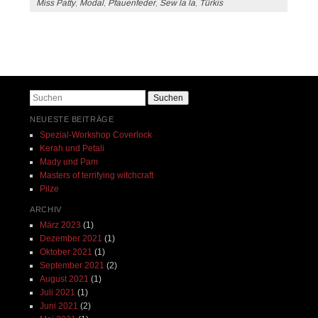
Miss Patty
,
Modal
,
Pfauenfeder
,
Sew la la
,
Türkis
Beitrags-Navigation
Suchen
NEUESTE BEITRÄGE
Spezial-Workshop Coverlock
Kerah und Petali
Mady und Pam
Masters of terrifying witchcraft
Pilze
ARCHIV
März 2023
(1)
Dezember 2021
(1)
Oktober 2021
(1)
September 2021
(2)
August 2021
(1)
Juli 2021
(1)
Juni 2021
(2)