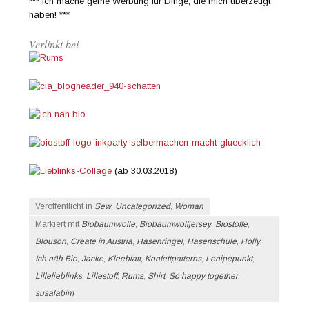
*** Ich mache gerne Werbung für Dinge, die mich überzeugt
haben! ***
Verlinkt bei
(ab 30.03.2018)
Veröffentlicht in
Sew
,
Uncategorized
,
Woman
Markiert mit
Biobaumwolle
,
Biobaumwolljersey
,
Biostoffe
,
Blouson
,
Create in Austria
,
Hasenringel
,
Hasenschule
,
Holly
,
Ich näh Bio
,
Jacke
,
Kleeblatt
,
Konfettpatterns
,
Lenipepunkt
,
Lillelieblinks
,
Lillestoff
,
Rums
,
Shirt
,
So happy together
,
susalabim