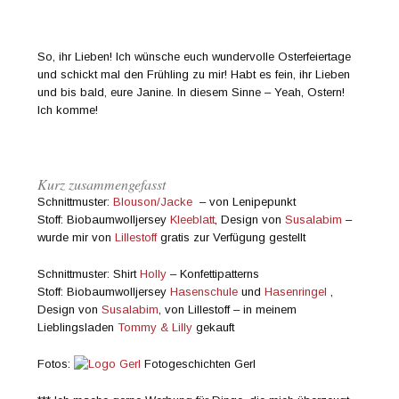
So, ihr Lieben! Ich wünsche euch wundervolle Osterfeiertage
und schickt mal den Frühling zu mir! Habt es fein, ihr Lieben
und bis bald, eure Janine. In diesem Sinne – Yeah, Ostern!
Ich komme!
Kurz zusammengefasst
Schnittmuster:
Blouson/Jacke
– von Lenipepunkt
Stoff: Biobaumwolljersey
Kleeblatt
, Design von
Susalabim
–
wurde mir von
Lillestoff
gratis zur Verfügung gestellt
Schnittmuster: Shirt
Holly
– Konfettipatterns
Stoff: Biobaumwolljersey
Hasenschule
und
Hasenringel
,
Design von
Susalabim
, von Lillestoff – in meinem
Lieblingsladen
Tommy & Lilly
gekauft
Fotos:
Fotogeschichten Gerl