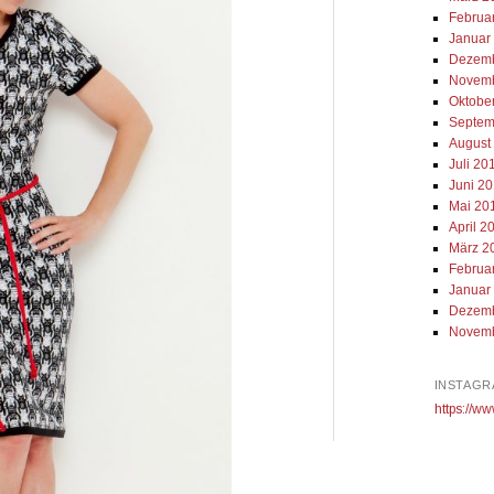
Februa
Januar
Dezemb
Novemb
Oktobe
Septem
August
Juli 20
Juni 2
Mai 20
April 2
März 2
Februa
Januar
Dezemb
Novemb
INSTAGR
https://ww