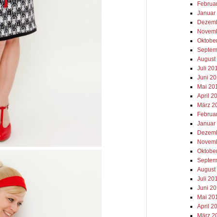
Februa
Januar
Dezemb
Novemb
Oktobe
Septem
August
Juli 20
Juni 2
Mai 20
April 2
März 2
Februa
Januar
Dezemb
Novemb
Oktobe
Septem
August
Juli 20
Juni 2
Mai 20
April 2
März 2