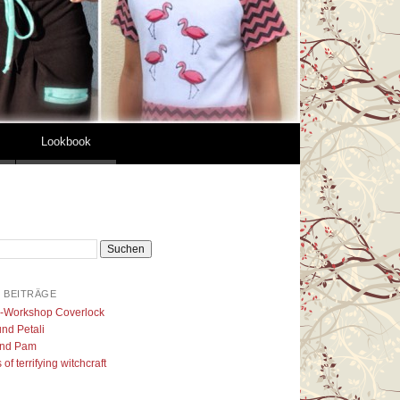
Lookbook
 BEITRÄGE
l-Workshop Coverlock
nd Petali
nd Pam
of terrifying witchcraft