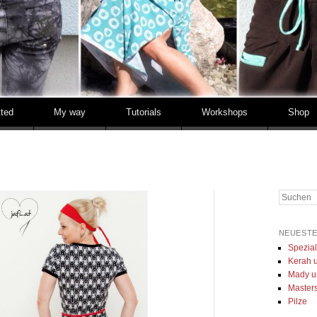
tted
My way
Tutorials
Workshops
Shop
Suchen
NEUESTE
Spezia
Kerah u
Mady u
Masters 
Pilze