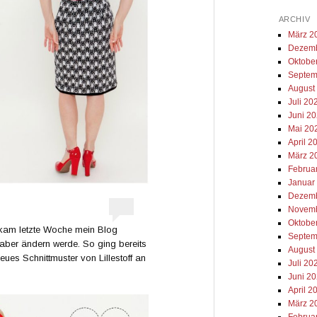
ARCHIV
März 2
Dezemb
Oktobe
Septem
August
Juli 20
Juni 2
Mai 20
April 2
März 2
Februa
Januar
Dezemb
Novemb
Oktobe
 kam letzte Woche mein Blog
Septem
 aber ändern werde. So ging bereits
August
es Schnittmuster von Lillestoff an
Juli 20
Juni 2
April 2
März 2
Februa