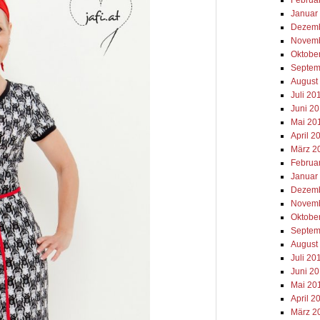
Januar
Dezemb
Novemb
Oktobe
Septem
August
Juli 20
Juni 2
Mai 20
April 2
März 2
Februa
Januar
Dezemb
Novemb
Oktobe
Septem
August
Juli 20
Juni 2
Mai 20
April 2
März 2