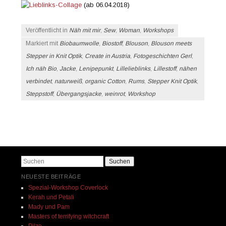
(ab 06.04.2018)
Veröffentlicht in
Näh mit mir
,
Sew
,
Woman
,
Workshops
Markiert mit
Biobaumwolle
,
Biostoff
,
Blouson
,
Blouson meets
Stepper in Knit Optik
,
Create in Austria
,
Fotogeschichten Gerl
,
Ich näh Bio
,
Jacke
,
Lenipepunkt
,
Lillelieblinks
,
Lillestoff
,
nähen
verbindet
,
naturweiß
,
organic Cotton
,
Rums
,
Stepper Knit Optik
,
Steppstoff
,
Übergangsjacke
,
weinrot
,
Workshop
Beitrags-Navigation
Suchen
NEUESTE BEITRÄGE
Spezial-Workshop Coverlock
Kerah und Petali
Mady und Pam
Masters of terrifying witchcraft
Pilze