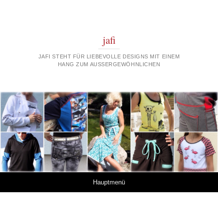
jafi
JAFI STEHT FÜR LIEBEVOLLE DESIGNS MIT EINEM
HANG ZUM AUSSERGEWÖHNLICHEN
Springe zum Inhalt
Hauptmenü