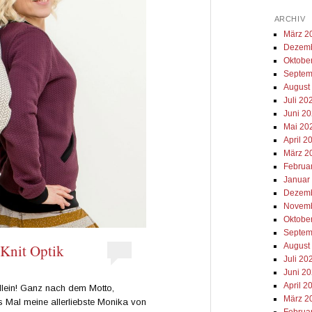
ARCHIV
März 2
Dezemb
Oktobe
Septem
August
Juli 20
Juni 2
Mai 20
April 2
März 2
Februa
Januar
Dezemb
Novemb
Oktobe
Septem
August
 Knit Optik
Juli 20
Juni 2
April 2
t allein! Ganz nach dem Motto,
März 2
s Mal meine allerliebste Monika von
Februa