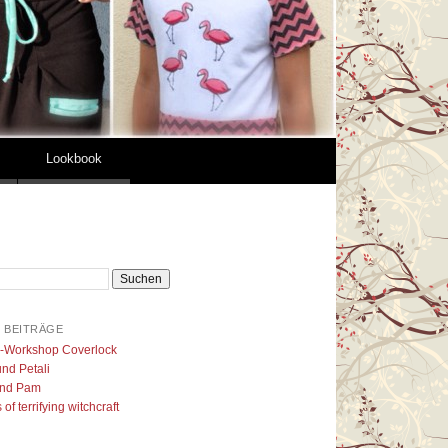
Lookbook
 BEITRÄGE
l-Workshop Coverlock
nd Petali
nd Pam
of terrifying witchcraft