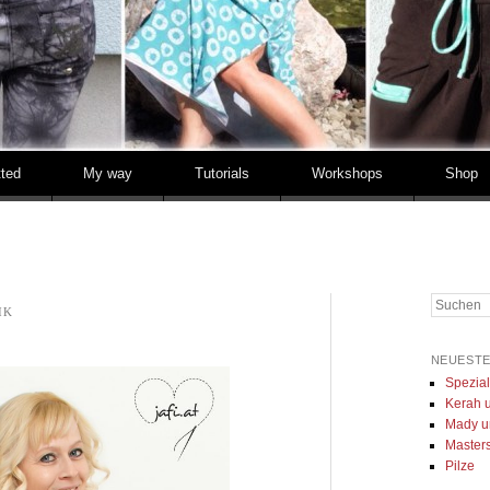
tted
My way
Tutorials
Workshops
Shop
Suchen
IK
NEUESTE
Spezia
Kerah u
Mady u
Masters 
Pilze