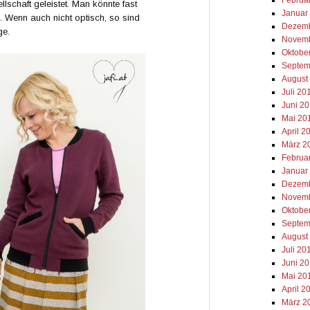
schaft geleistet. Man könnte fast
Januar
. Wenn auch nicht optisch, so sind
Dezemb
ge.
Novemb
Oktobe
Septem
August
Juli 20
Juni 2
Mai 20
April 2
März 2
Februa
Januar
Dezemb
Novemb
Oktobe
Septem
August
Juli 20
Juni 2
Mai 20
April 2
März 2