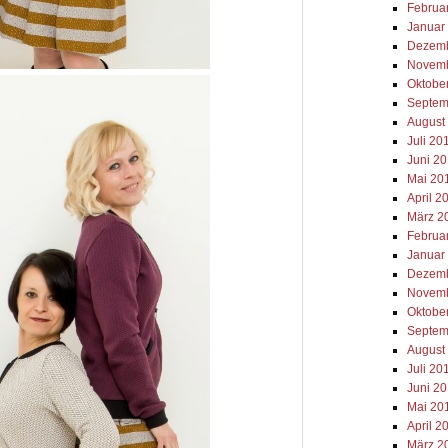
Februa
Januar
Dezemb
Novemb
Oktobe
Septem
August
Juli 20
Juni 2
Mai 20
April 2
März 2
Februa
Januar
Dezemb
Novemb
Oktobe
Septem
August
Juli 20
Juni 2
Mai 20
April 2
März 2