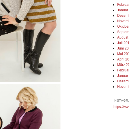
Februa
Januar
Dezemb
Novemb
Oktobe
Septem
August
Juli 20
Juni 2
Mai 20
April 2
März 2
Februa
Januar
Dezemb
Novemb
INSTAGR
https://ww