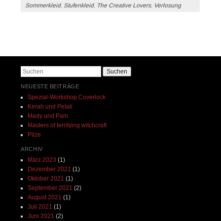
Sommerkleid
,
Stufenkleid
,
The Creative Lovers
,
Verlosung
Beitrags-Navigation
Suchen
NEUESTE BEITRÄGE
Spezial-Workshop Coverlock
Kerah und Petali
Mady und Pam
Masters of terrifying witchcraft
Pilze
ARCHIV
März 2023
(1)
Dezember 2021
(1)
Oktober 2021
(1)
September 2021
(2)
August 2021
(1)
Juli 2021
(1)
Juni 2021
(2)