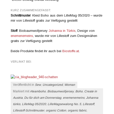
KURZ ZUSAMMENGEFASST:
Schnittmuster
: Kleid Boho aus dem LilleMag 05/2020 – wurde
mir von Lillestoff gratis zur Verfügung gestellt
Stoff
: Biobaumwolljersey
Johanna in Türkis
, Design von
enemenemeins
, wurde mir von Lillestoff zum Designnähen
gratis zur Verfügung gestellt
Beide Produkte findet ihr auch bei
Biostoffe.at
.
VERLINKT BEI:
Veröffentlicht in
Sew
,
Uncategorized
,
Woman
Markiert mit
#teamboho
,
Biobaumwolljersey
,
Boho
,
Create in
Austria
,
Du für dich am Donnerstag
,
enemenemeins
,
Johanna
türkis
,
LilleMag 05/2020
,
LilleMagsewalong No. 5
,
Lillestoff
,
Lillestoff-Schnittmuster
,
organic Cotton
,
organic fabric
,