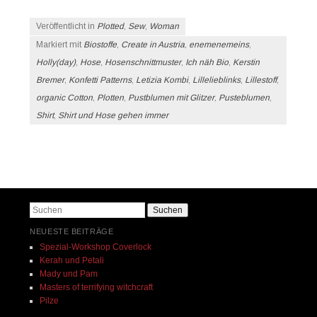
Veröffentlicht in
Plotted
,
Sew
,
Woman
Markiert mit
Biostoffe
,
Create in Austria
,
enemenemeins
,
Holly(day)
,
Hose
,
Hosenschnittmuster
,
Ich näh Bio
,
Kerstin
Bremer
,
Konfetti Patterns
,
Letizia Kombi
,
Lillelieblinks
,
Lillestoff
,
organic Cotton
,
Plotten
,
Pustblumen mit Glitzer
,
Pusteblumen
,
Shirt
,
Shirt und Hose gehen immer
Beitrags-Navigation
Suchen
NEUESTE BEITRÄGE
Spezial-Workshop Coverlock
Kerah und Petali
Mady und Pam
Masters of terrifying witchcraft
Pilze