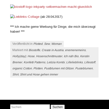
(ab 28.04.2017)
*** Ich mache gerne Werbung für Dinge, die mich überzeugt
haben! ***
Veröffentlicht in
Plotted
,
Sew
,
Woman
Markiert mit
Biostoffe
,
Create in Austria
,
enemenemeins
,
Holly(day)
,
Hose
,
Hosenschnittmuster
,
Ich näh Bio
,
Kerstin
Bremer
,
Konfetti Patterns
,
Letizia Kombi
,
Lillelieblinks
,
Lillestoff
,
organic Cotton
,
Plotten
,
Pustblumen mit Glitzer
,
Pusteblumen
,
Shirt
,
Shirt und Hose gehen immer
Beitrags-Navigation
Suchen