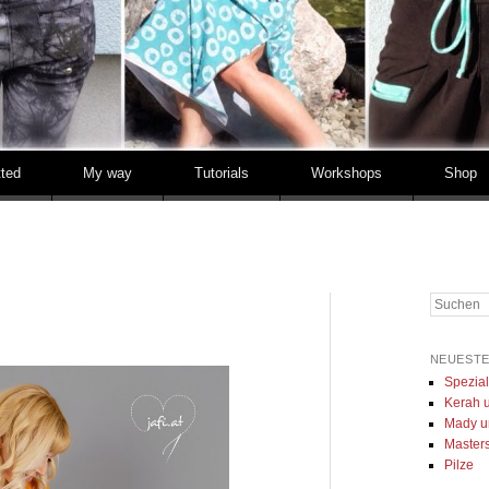
tted
My way
Tutorials
Workshops
Shop
Suchen
NEUESTE
Spezia
Kerah u
Mady u
Masters 
Pilze