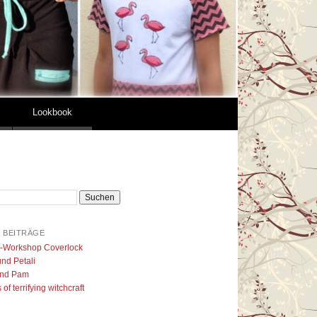
Lookbook
 BEITRÄGE
l-Workshop Coverlock
nd Petali
nd Pam
of terrifying witchcraft