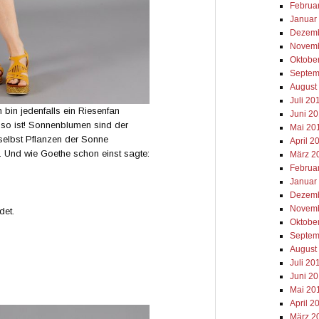
Februa
Januar
Dezemb
Novemb
Oktobe
Septem
August
Juli 20
in jedenfalls ein Riesenfan
Juni 2
so ist! Sonnenblumen sind der
Mai 20
 selbst Pflanzen der Sonne
April 2
e. Und wie Goethe schon einst sagte:
März 2
Februa
Januar
Dezemb
Novemb
det.
Oktobe
Septem
August
Juli 20
Juni 2
Mai 20
April 2
März 2