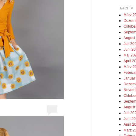
ARCHIV
März 2
Dezemb
Oktobe
Septem
August
Juli 20
Juni 2
Mai 20
April 2
März 2
Februa
Januar
Dezemb
Novemb
Oktobe
Septem
August
Juli 20
Juni 2
April 2
März 2
Februa