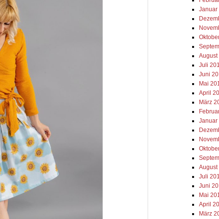
Januar
Dezemb
Novemb
Oktobe
Septem
August
Juli 20
Juni 2
Mai 20
April 2
März 2
Februa
Januar
Dezemb
Novemb
Oktobe
Septem
August
Juli 20
Juni 2
Mai 20
April 2
März 2