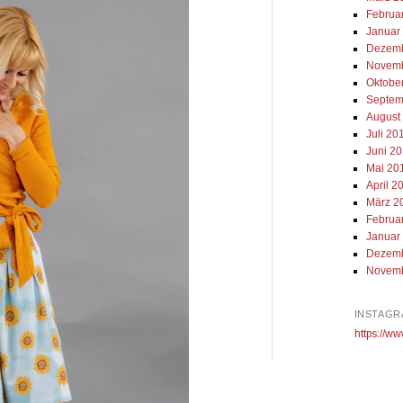
Februa
Januar
Dezemb
Novemb
Oktobe
Septem
August
Juli 20
Juni 2
Mai 20
April 2
März 2
Februa
Januar
Dezemb
Novemb
INSTAGR
https://ww