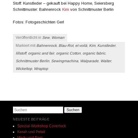
Stoff: Kunstleder – gekauft bei Happy Home, Seiersberg
Schnittmuster: Bahnenrock
Kim
von Schnittmuster Berlin
Fotos: Fotogeschichten Gerl
Veröffentlicht in
Sew
,
Woman
Markiert mit
Bahnenrock
,
Blau-Rot
,
et voilá
,
Kim
,
Kunstleder
,
lillstoff
,
organic and fair
,
organic Cotton
,
organic fabric
,
Schnittmuster Berlin
,
Sewingmachina
,
Walparade
,
Walter
,
Wickeltop
,
Wraptop
Beitrags-Navigation
Suchen
NEUESTE BEITRÄGE
Spezial-Workshop Coverlock
Kerah und Petali
Mady und Pam