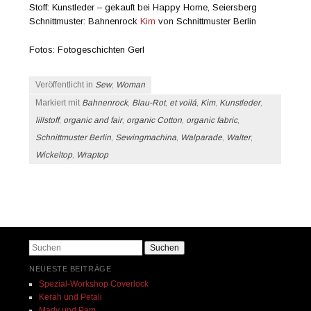
Stoff: Kunstleder – gekauft bei Happy Home, Seiersberg
Schnittmuster: Bahnenrock
Kim
von Schnittmuster Berlin
Fotos: Fotogeschichten Gerl
Veröffentlicht in
Sew
,
Woman
Markiert mit
Bahnenrock
,
Blau-Rot
,
et voilá
,
Kim
,
Kunstleder
,
lillstoff
,
organic and fair
,
organic Cotton
,
organic fabric
,
Schnittmuster Berlin
,
Sewingmachina
,
Walparade
,
Walter
,
Wickeltop
,
Wraptop
Beitrags-Navigation
Suchen
NEUESTE BEITRÄGE
Spezial-Workshop Coverlock
Kerah und Petali
Mady und Pam