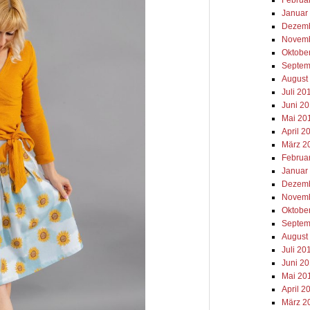
Januar
Dezemb
Novemb
Oktobe
Septem
August
Juli 20
Juni 2
Mai 20
April 2
März 2
Februa
Januar
Dezemb
Novemb
Oktobe
Septem
August
Juli 20
Juni 2
Mai 20
April 2
März 2