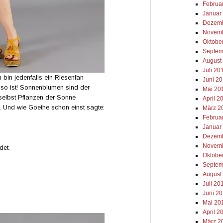
Februa
Januar
Dezemb
Novemb
Oktobe
Septem
August
Juli 20
in jedenfalls ein Riesenfan
Juni 2
so ist! Sonnenblumen sind der
Mai 20
 selbst Pflanzen der Sonne
April 2
e. Und wie Goethe schon einst sagte:
März 2
Februa
Januar
Dezemb
Novemb
det.
Oktobe
Septem
August
Juli 20
Juni 2
Mai 20
April 2
März 2