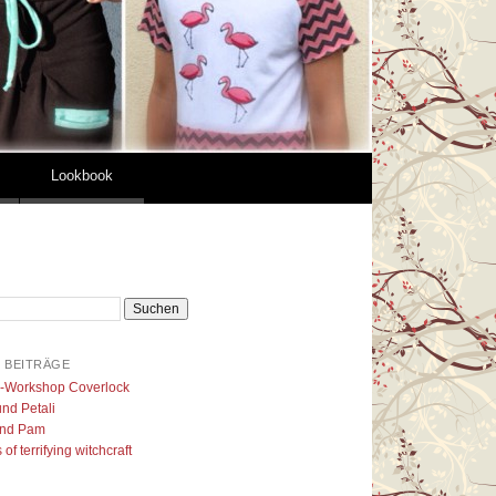
Lookbook
 BEITRÄGE
l-Workshop Coverlock
nd Petali
nd Pam
of terrifying witchcraft