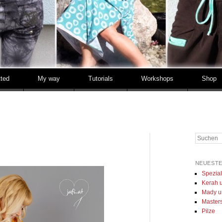
tted
My way
Tutorials
Workshops
Shop
Suchen
NEUESTE
Spezia
Kerah u
Mady u
Masters 
Pilze