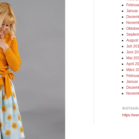
Februa
Januar
Dezemb
Novemb
Oktobe
Septem
August
Juli 20
Juni 2
Mai 20
April 2
März 2
Februa
Januar
Dezemb
Novemb
INSTAGR
https://ww