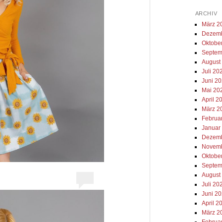
ARCHIV
März 2
Dezemb
Oktobe
Septem
August
Juli 20
Juni 2
Mai 20
April 2
März 2
Februa
Januar
Dezemb
Novemb
Oktobe
Septem
August
Juli 20
Juni 2
April 2
März 2
Februa