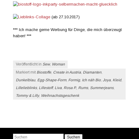
(ab 27.10.2017)
*** Ich mache gerne Werbung für Dinge, die mich überzeugt
haben! ***
Veröffentlicht in
Sew
,
Woman
Markiert mit
Biostoffe
,
Create in Austria
,
Diamanten
,
Dunkelblau
,
Egg-Shape-Form
,
Formig
,
Ich näh Bio
,
Joya
,
Kleid
,
Lillelieblinks
,
Lillestoff
,
Liva
,
Rosa P.
,
Rums
,
Summerjeans
,
Tommy & Lilly
,
Weihnachstsgeschenk
Beitrags-Navigation
Suchen