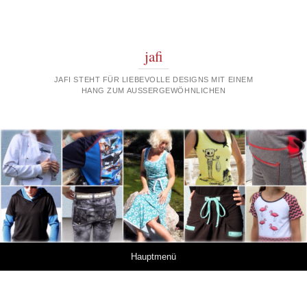
jafi
JAFI STEHT FÜR LIEBEVOLLE DESIGNS MIT EINEM
HANG ZUM AUSSERGEWÖHNLICHEN
Springe zum Inhalt
Hauptmenü