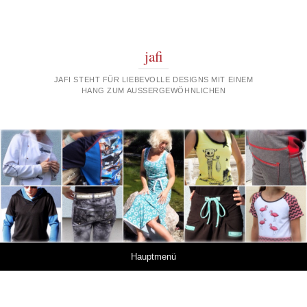
jafi
JAFI STEHT FÜR LIEBEVOLLE DESIGNS MIT EINEM
HANG ZUM AUSSERGEWÖHNLICHEN
Springe zum Inhalt
Hauptmenü