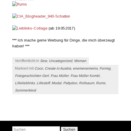
(ab 19.05.2017)
*** Ich mache gerne Werbung für Dinge, die mich überzeugt
haben! ***
Veröffentlicht in
Sew
,
Uncategorized
,
Woman
Markiert mit
Coco
,
Create in Austria
,
enemenemeins
,
Formig
,
Fotogeschichten Gerl
,
Frau Müller
,
Frau Müller Kombi
,
Lillelieblinks
,
Lillestoff
,
Modal
,
Pattydoo
,
Rollsaum
,
Rums
,
Sommerkleid
Beitrags-Navigation
Suchen