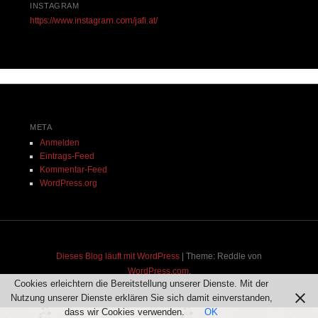
INSTAGRAM
https://www.instagram.com/jafi.at/
META
Anmelden
Eintrags-Feed
Kommentar-Feed
WordPress.org
Dieses Blog läuft mit WordPress
|
Theme: Reddle von
WordPress.com
.
Cookies erleichtern die Bereitstellung unserer Dienste. Mit der
Nutzung unserer Dienste erklären Sie sich damit einverstanden,
dass wir Cookies verwenden.
OK