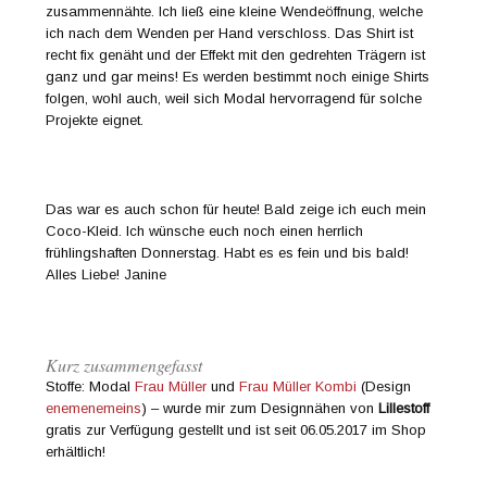
zusammennähte. Ich ließ eine kleine Wendeöffnung, welche
ich nach dem Wenden per Hand verschloss. Das Shirt ist
recht fix genäht und der Effekt mit den gedrehten Trägern ist
ganz und gar meins! Es werden bestimmt noch einige Shirts
folgen, wohl auch, weil sich Modal hervorragend für solche
Projekte eignet.
Das war es auch schon für heute! Bald zeige ich euch mein
Coco-Kleid. Ich wünsche euch noch einen herrlich
frühlingshaften Donnerstag. Habt es es fein und bis bald!
Alles Liebe! Janine
Kurz zusammengefasst
Stoffe: Modal
Frau Müller
und
Frau Müller Kombi
(Design
enemenemeins
) – wurde mir zum Designnähen von
Lillestoff
gratis zur Verfügung gestellt und ist seit 06.05.2017 im Shop
erhältlich!