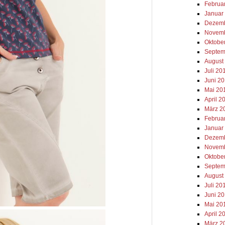
Februa
Januar
Dezemb
Novemb
Oktobe
Septem
August
Juli 20
Juni 2
Mai 20
April 2
März 2
Februa
Januar
Dezemb
Novemb
Oktobe
Septem
August
Juli 20
Juni 2
Mai 20
April 2
März 2