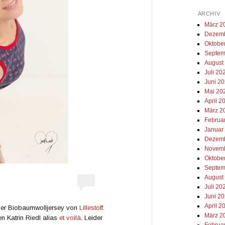
ARCHIV
März 2
Dezemb
Oktobe
Septem
August
Juli 20
Juni 2
Mai 20
April 2
März 2
Februa
Januar
Dezemb
Novemb
Oktobe
Septem
August
Juli 20
Juni 2
April 2
oller Biobaumwolljersey von
Lillestoff
.
März 2
n Katrin Riedl alias
et voilà
. Leider
Februa