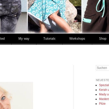
tted
My way
Tutorials
Workshops
Shop
Suchen
NEUESTE
Spezia
Kerah u
Mady u
Masters 
Pilze