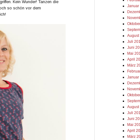
rgriffen. Kein Wunder! Tanzen die
Januar
 doch so schön vor dem
Dezemb
ich!
Novemb
Oktobe
Septem
August
Juli 20
Juni 2
Mai 20
April 2
März 2
Februa
Januar
Dezemb
Novemb
Oktobe
Septem
August
Juli 20
Juni 2
Mai 20
April 2
März 2