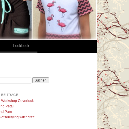
Lookbook
 BEITRÄGE
l-Workshop Coverlock
nd Petali
nd Pam
of terrifying witchcraft