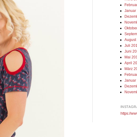
Februa
Januar
Dezemb
Novemb
Oktobe
Septem
August
Juli 20
Juni 2
Mai 20
April 2
März 2
Februa
Januar
Dezemb
Novemb
INSTAGR
https://ww