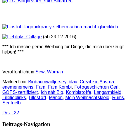
(ab 23.12.2016)
*** Ich mache gerne Werbung für Dinge, die mich überzeugt
haben! ***
Veröffentlicht in
Sew
,
Woman
Markiert mit
Biobaumwolljersey
,
blau
,
Create in Austria
,
enemenemeins
,
Farn
,
Farn Kombi
,
Fotogeschichten Gerl
,
GOTS-zertifiziert
,
Ich näh Bio
,
Kombistoffe
,
Langarmkleid
,
Lillelieblinks
,
Lillestoff
,
Manon
,
Mein Weihnachtskleid
,
Rums
,
Senfgelb
Dez.
·
22
Beitrags-Navigation