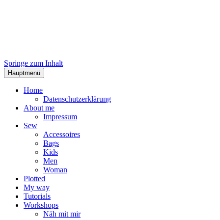
Springe zum Inhalt
Hauptmenü
Home
Datenschutzerklärung
About me
Impressum
Sew
Accessoires
Bags
Kids
Men
Woman
Plotted
My way
Tutorials
Workshops
Näh mit mir