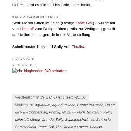
Lieben. Habt es fein und bis bald, eure Janine.
KURZ ZUSAMMENGEFASST:
Stoff: Modal Glück im Teich (Design
Tante Gisi
) – wurde mir
von
Lillestoff
zum Designnähen gratis zur Verfügung gestellt
und befindet sich gerade in der Vorbestellung.
Schnittmuster: Kelly und Sally von
Tinalisa
FOTOS VON:
VERLINKT BEI:
Veröffentlicht in
Sew
,
Uncategorized
,
Woman
Markiert mit
Aquarium
,
Aquariumliebe
,
Create in Austria
,
Du für
dich am Donnerstag
,
Formig
,
Glück im Teich
,
Goldfisch
,
Kelly
,
Lillestoff
,
Modal
,
Oranda
,
Sally
,
Schleierschwänze
,
Sew la la
,
Sommerkleid
,
Tante Gisi
,
The Creative Lovers
,
Tinalisa
,