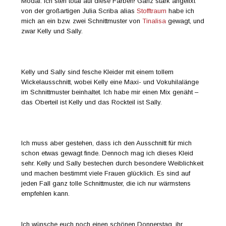
Modal. Ich steh total auf diese Farben! Ganz stark angefixt
von der großartigen Julia Scriba alias
Stofftraum
habe ich
mich an ein bzw. zwei Schnittmuster von
Tinalisa
gewagt, und
zwar Kelly und Sally.
Kelly und Sally sind fesche Kleider mit einem tollem
Wickelausschnitt, wobei Kelly eine Maxi- und Vokuhilalänge
im Schnittmuster beinhaltet. Ich habe mir einen Mix genäht –
das Oberteil ist Kelly und das Rockteil ist Sally.
Ich muss aber gestehen, dass ich den Ausschnitt für mich
schon etwas gewagt finde. Dennoch mag ich dieses Kleid
sehr. Kelly und Sally bestechen durch besondere Weiblichkeit
und machen bestimmt viele Frauen glücklich. Es sind auf
jeden Fall ganz tolle Schnittmuster, die ich nur wärmstens
empfehlen kann.
Ich wünsche euch noch einen schönen Donnerstag, ihr