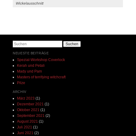
Wickelausschnitt
Beitrags-Navigation
Suchen
NEUESTE BEITRÄGE
Spezial-Workshop Coverlock
Kerah und Petali
Mady und Pam
Masters of terrifying witchcraft
Pilze
ARCHIV
März 2023
(1)
Dezember 2021
(1)
Oktober 2021
(1)
September 2021
(2)
August 2021
(1)
Juli 2021
(1)
Juni 2021
(2)