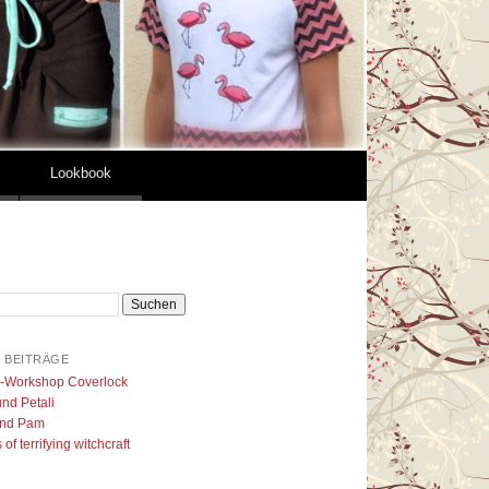
Lookbook
 BEITRÄGE
l-Workshop Coverlock
nd Petali
nd Pam
of terrifying witchcraft