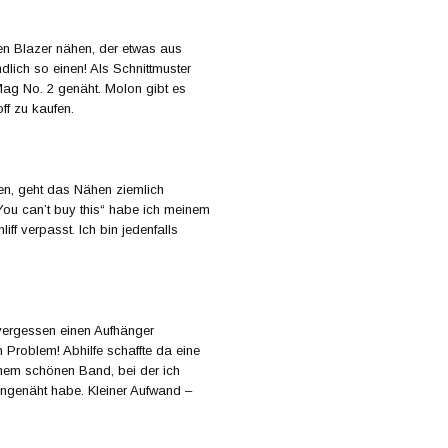
nen Blazer nähen, der etwas aus
dlich so einen! Als Schnittmuster
ag No. 2 genäht. Molon gibt es
off zu kaufen.
ten, geht das Nähen ziemlich
„You can’t buy this“ habe ich meinem
ff verpasst. Ich bin jedenfalls
 vergessen einen Aufhänger
 Problem! Abhilfe schaffte da eine
nem schönen Band, bei der ich
ngenäht habe. Kleiner Aufwand –