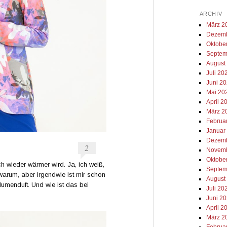
ARCHIV
März 2
Dezemb
Oktobe
Septem
August
Juli 20
Juni 2
Mai 20
April 2
März 2
Februa
Januar
Dezemb
2
Novemb
Oktobe
h wieder wärmer wird. Ja, ich weiß,
Septem
warum, aber irgendwie ist mir schon
August
umenduft. Und wie ist das bei
Juli 20
Juni 2
April 2
März 2
Februa