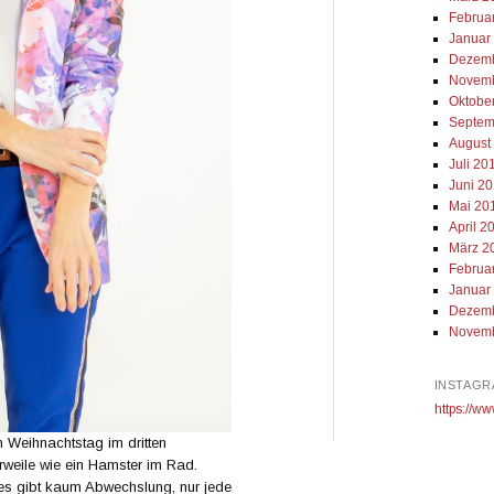
Februa
Januar
Dezemb
Novemb
Oktobe
Septem
August
Juli 20
Juni 2
Mai 20
April 2
März 2
Februa
Januar
Dezemb
Novemb
INSTAGR
https://ww
 Weihnachtstag im dritten
erweile wie ein Hamster im Rad.
, es gibt kaum Abwechslung, nur jede