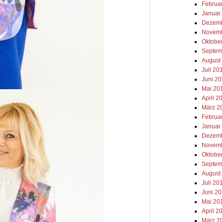
Februa
Januar
Dezemb
Novemb
Oktobe
Septem
August
Juli 20
Juni 2
Mai 20
April 2
März 2
Februa
Januar
Dezemb
Novemb
Oktobe
Septem
August
Juli 20
Juni 2
Mai 20
April 2
März 2