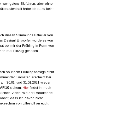
er wenigstens Skifahren, aber ohne
üttenaufenthalt habe ich dazu keine
 ich diesen Stimmungsaufheller von
lles Design! Entworfen wurde es von
at bei mir der Frühling in Form von
on mal Einzug gehalten.
ch so einem Frühlingsdesign steht,
kommenden Samstag erscheint bei
h am 30.01. und 31.01.2021 wieder
AFI10
sichern.
Hier
findet ihr noch
leines Video, wie der Rabattcode
erwähnt, dass ich davon nicht
Dankeschön von Lillestoff an euch.