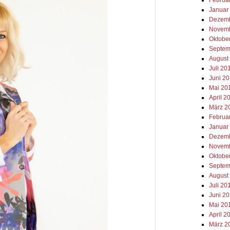
Januar
Dezemb
Novemb
Oktobe
Septem
August
Juli 20
Juni 2
Mai 20
April 2
März 2
Februa
Januar
Dezemb
Novemb
Oktobe
Septem
August
Juli 20
Juni 2
Mai 20
April 2
März 2