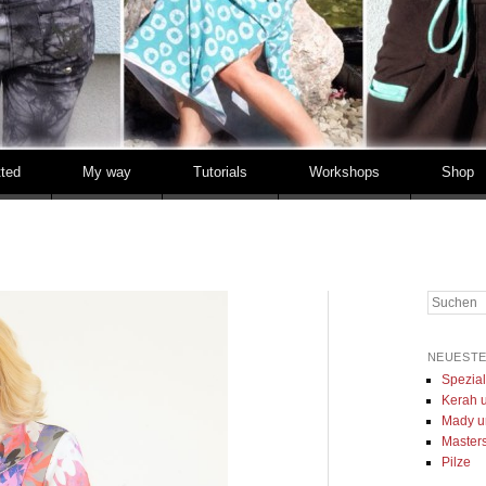
tted
My way
Tutorials
Workshops
Shop
Suchen
NEUESTE
Spezia
Kerah u
Mady u
Masters 
Pilze