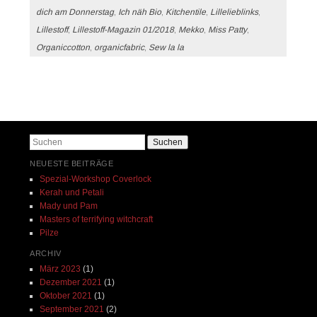
dich am Donnerstag
,
Ich näh Bio
,
Kitchentile
,
Lillelieblinks
,
Lillestoff
,
Lillestoff-Magazin 01/2018
,
Mekko
,
Miss Patty
,
Organiccotton
,
organicfabric
,
Sew la la
Beitrags-Navigation
Suchen
NEUESTE BEITRÄGE
Spezial-Workshop Coverlock
Kerah und Petali
Mady und Pam
Masters of terrifying witchcraft
Pilze
ARCHIV
März 2023
(1)
Dezember 2021
(1)
Oktober 2021
(1)
September 2021
(2)