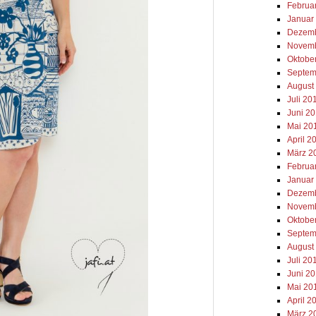
Februa
Januar
Dezemb
Novemb
Oktobe
Septem
August
Juli 20
Juni 2
Mai 20
April 2
März 2
Februa
Januar
Dezemb
Novemb
Oktobe
Septem
August
Juli 20
Juni 2
Mai 20
April 2
März 2