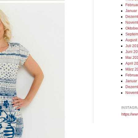
Februa
Januar
Dezemb
Novemb
Oktobe
Septem
August
Juli 20
Juni 2
Mai 20
April 2
März 2
Februa
Januar
Dezemb
Novemb
INSTAGR
https://ww