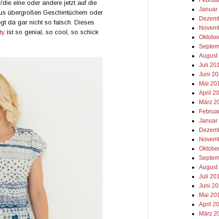
die eine oder andere jetzt auf die
Januar
aus übergroßen Geschirrtüchern oder
Dezemb
t da gar nicht so falsch. Dieses
Novemb
ty
ist so genial, so cool, so schick
Oktobe
Septem
August
Juli 20
Juni 2
Mai 20
April 2
März 2
Februa
Januar
Dezemb
Novemb
Oktobe
Septem
August
Juli 20
Juni 2
Mai 20
April 2
März 2