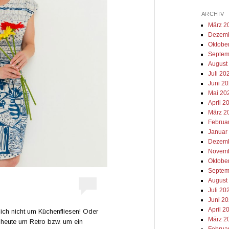
ARCHIV
März 2
Dezemb
Oktobe
Septem
August
Juli 20
Juni 2
Mai 20
April 2
März 2
Februa
Januar
Dezemb
Novemb
Oktobe
Septem
August
Juli 20
Juni 2
April 2
rlich nicht um Küchenfliesen! Oder
März 2
 heute um Retro bzw. um ein
Februa