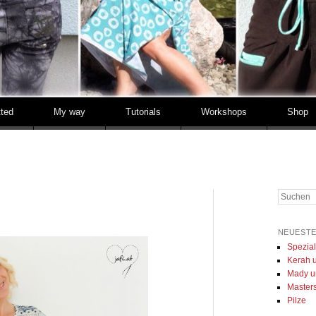
tted
My way
Tutorials
Workshops
Shop
Suchen
NEUESTE
Spezia
Kerah u
Mady u
Masters 
Pilze