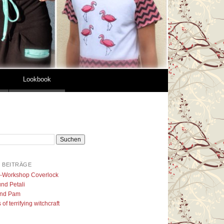
Lookbook
 BEITRÄGE
l-Workshop Coverlock
nd Petali
nd Pam
of terrifying witchcraft