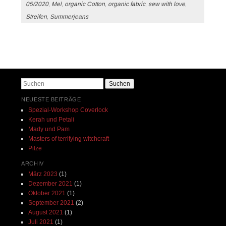
05/2020
,
Mel
,
organic Cotton
,
organic fabric
,
sew with love
,
Streifen
,
Summerjeans
Beitrags-Navigation
Suchen
NEUESTE BEITRÄGE
Spezial-Workshop Coverlock
Kerah und Petali
Mady und Pam
Masters of terrifying witchcraft
Pilze
ARCHIV
März 2023
(1)
Dezember 2021
(1)
Oktober 2021
(1)
September 2021
(2)
August 2021
(1)
Juli 2021
(1)