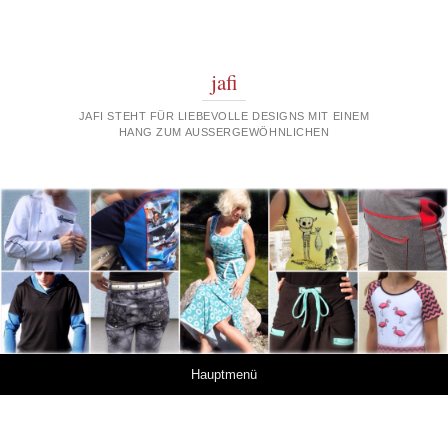
jafi
JAFI STEHT FÜR LIEBEVOLLE DESIGNS MIT EINEM
HANG ZUM AUSSERGEWÖHNLICHEN
Springe zum Inhalt
Hauptmenü