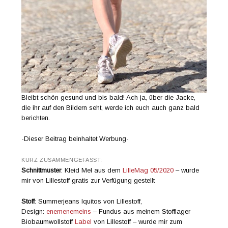
Bleibt schön gesund und bis bald! Ach ja, über die Jacke,
die ihr auf den Bildern seht, werde ich euch auch ganz bald
berichten.
-Dieser Beitrag beinhaltet Werbung-
KURZ ZUSAMMENGEFASST:
Schnittmuster
: Kleid Mel aus dem
LilleMag 05/2020
– wurde
mir von Lillestoff gratis zur Verfügung gestellt
Stoff
: Summerjeans Iquitos von Lillestoff,
Design:
enemenemeins
– Fundus aus meinem Stofflager
Biobaumwollstoff
Label
von Lillestoff – wurde mir zum