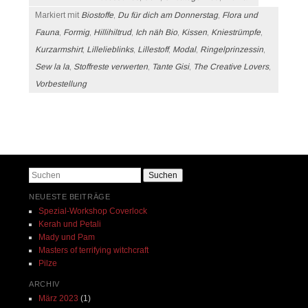
Markiert mit
Biostoffe
,
Du für dich am Donnerstag
,
Flora und
Fauna
,
Formig
,
Hillihiltrud
,
Ich näh Bio
,
Kissen
,
Kniestrümpfe
,
Kurzarmshirt
,
Lillelieblinks
,
Lillestoff
,
Modal
,
Ringelprinzessin
,
Sew la la
,
Stoffreste verwerten
,
Tante Gisi
,
The Creative Lovers
,
Vorbestellung
Beitrags-Navigation
Suchen
NEUESTE BEITRÄGE
Spezial-Workshop Coverlock
Kerah und Petali
Mady und Pam
Masters of terrifying witchcraft
Pilze
ARCHIV
März 2023
(1)