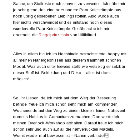
Sache, um Stoffreste noch sinnvoll zu verwerten. Ich nähe mir
ja sehr gerne das eine oder andere Paar Kniestrümpfe aus
noch übrig gebliebenen Lieblingsstoffen. Also wurde auch
hier nichts verschwendet und es entstand noch dieses
wundervolle Paar Kniestrümpfe. Genäht habe ich mir
abermals die
Ringelprinzessin
von Hillihiltrud.
Alles in allem bin ich im Nachhinein betrachtet total happy mit
all meinen Nähergebnissen aus diesem traumhaft schönen
Modal. Was auch unter Beweis stellt, wie vielseitig einsetzbar
dieser Stoff ist. Bekleidung und Deko – alles ist damit
möglich!
So, ihr Lieben, da ich mich auf dem Weg der Besserung
befinde, freue ich mich schon sehr, mich am kommenden
Wochenende auf den Weg zu einem kleinen, feinen Nähevent
namens Nahtlos in Carnuntum zu machen. Dort werde ich
meinen Overlock-Workshop abhalten. Darauf freue ich mich
schon sehr und auch auf all die nähverrückten Mädels.
Womit wieder mal bewiesen ist – Nähen verbindet!