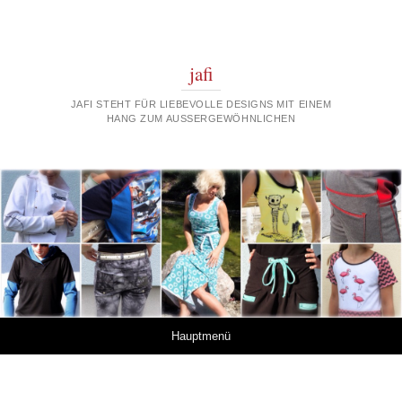
jafi
JAFI STEHT FÜR LIEBEVOLLE DESIGNS MIT EINEM
HANG ZUM AUSSERGEWÖHNLICHEN
Springe zum Inhalt
Hauptmenü