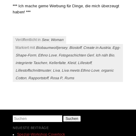
*** Ich mache gerne Werbung für Dinge, die mich überzeugt
haben! ***
Veröffentlicht in
Sew
,
Woman
Markiert mit
Biobaumwolljersey
,
Biostoff
,
Create in Austria
,
Egg-
Shape-Form
,
Ethno Love
,
Fotogeschichten Gerl
,
Ich näh Bio
,
integrierte Taschen
,
Kellerfalte
,
Kleid
,
Lillestoff
,
Lillestoffschnittmuster
,
Liva
,
Liva meets Ethno Love
,
organic
Cotton
,
Rapportstoff
,
Rosa P.
,
Rums
Beitrags-Navigation
Suchen
NEUESTE BEITRÄGE
Spezial-Workshop Coverlock