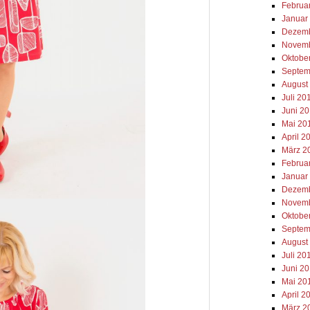
Februa
Januar
Dezemb
Novemb
Oktobe
Septem
August
Juli 20
Juni 2
Mai 20
April 2
März 2
Februa
Januar
Dezemb
Novemb
Oktobe
Septem
August
Juli 20
Juni 2
Mai 20
April 2
März 2