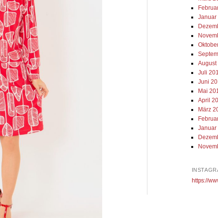
Februa
Januar
Dezemb
Novemb
Oktobe
Septem
August
Juli 20
Juni 2
Mai 20
April 2
März 2
Februa
Januar
Dezemb
Novemb
INSTAGR
https://ww