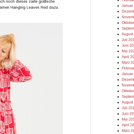
auch noch dieses zarte grafische
Januar
 Namen Hanging Leaves Red dazu.
Dezemb
Novemb
Oktobe
Septem
August
Juli 20
Juni 2
Mai 20
April 2
März 2
Februa
Januar
Dezemb
Novemb
Oktobe
Septem
August
Juli 20
Juni 2
Mai 20
April 2
März 2