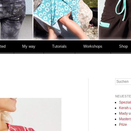
tted
My way
Tutorials
Workshops
Shop
Suchen
NEUESTE
Spezia
Kerah u
Mady u
Masters 
Pilze