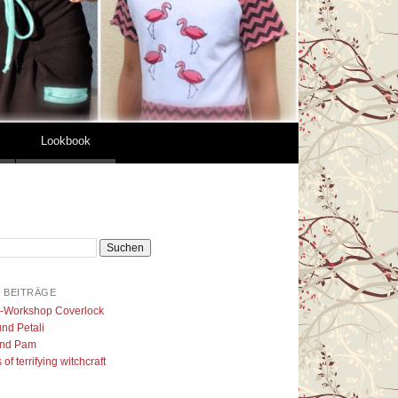
Lookbook
 BEITRÄGE
l-Workshop Coverlock
nd Petali
nd Pam
of terrifying witchcraft