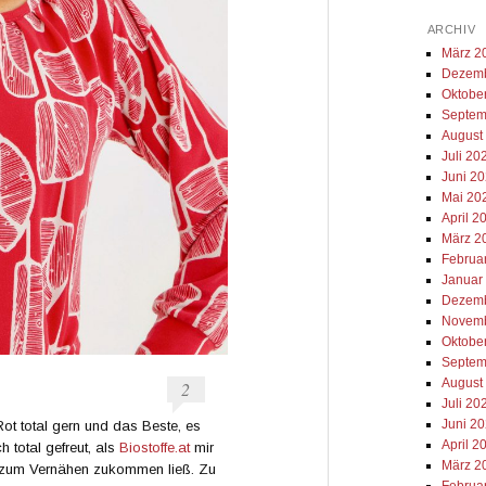
ARCHIV
März 2
Dezemb
Oktobe
Septem
August
Juli 20
Juni 2
Mai 20
April 2
März 2
Februa
Januar
Dezemb
Novemb
Oktobe
Septem
August
2
Juli 20
Juni 2
ot total gern und das Beste, es
April 2
 total gefreut, als
Biostoffe.at
mir
März 2
on zum Vernähen zukommen ließ. Zu
Februa