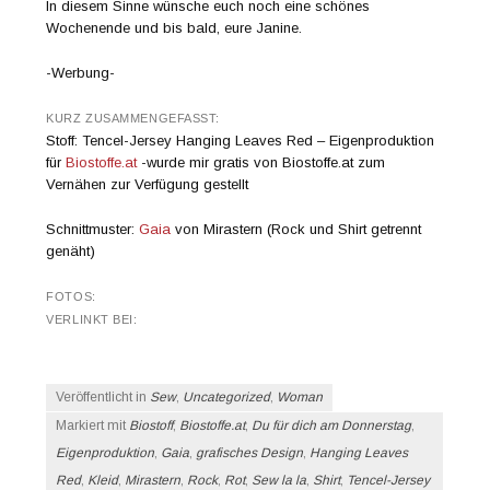
In diesem Sinne wünsche euch noch eine schönes
Wochenende und bis bald, eure Janine.
-Werbung-
KURZ ZUSAMMENGEFASST:
Stoff: Tencel-Jersey Hanging Leaves Red – Eigenproduktion
für
Biostoffe.at
-wurde mir gratis von Biostoffe.at zum
Vernähen zur Verfügung gestellt
Schnittmuster:
Gaia
von Mirastern (Rock und Shirt getrennt
genäht)
FOTOS:
VERLINKT BEI:
Veröffentlicht in
Sew
,
Uncategorized
,
Woman
Markiert mit
Biostoff
,
Biostoffe.at
,
Du für dich am Donnerstag
,
Eigenproduktion
,
Gaia
,
grafisches Design
,
Hanging Leaves
Red
,
Kleid
,
Mirastern
,
Rock
,
Rot
,
Sew la la
,
Shirt
,
Tencel-Jersey