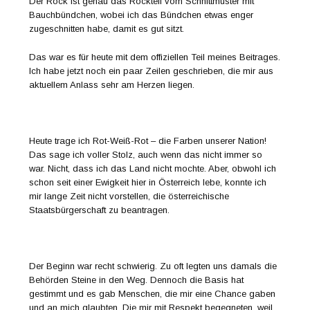
Der Rock ist genau das Rockteil vom Schnittmuster mit
Bauchbündchen, wobei ich das Bündchen etwas enger
zugeschnitten habe, damit es gut sitzt.
Das war es für heute mit dem offiziellen Teil meines Beitrages.
Ich habe jetzt noch ein paar Zeilen geschrieben, die mir aus
aktuellem Anlass sehr am Herzen liegen.
Heute trage ich Rot-Weiß-Rot – die Farben unserer Nation!
Das sage ich voller Stolz, auch wenn das nicht immer so
war. Nicht, dass ich das Land nicht mochte. Aber, obwohl ich
schon seit einer Ewigkeit hier in Österreich lebe, konnte ich
mir lange Zeit nicht vorstellen, die österreichische
Staatsbürgerschaft zu beantragen.
Der Beginn war recht schwierig. Zu oft legten uns damals die
Behörden Steine in den Weg. Dennoch die Basis hat
gestimmt und es gab Menschen, die mir eine Chance gaben
und an mich glaubten. Die mir mit Respekt begegneten, weil