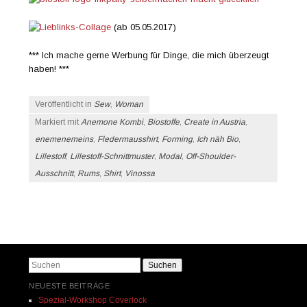
(ab 05.05.2017)
*** Ich mache gerne Werbung für Dinge, die mich überzeugt
haben! ***
Veröffentlicht in
Sew
,
Woman
Markiert mit
Anemone Kombi
,
Biostoffe
,
Create in Austria
,
enemenemeins
,
Fledermausshirt
,
Forming
,
Ich näh Bio
,
Lillestoff
,
Lillestoff-Schnittmuster
,
Modal
,
Off-Shoulder-
Ausschnitt
,
Rums
,
Shirt
,
Vinossa
Beitrags-Navigation
Suchen
NEUESTE BEITRÄGE
Spezial-Workshop Coverlock