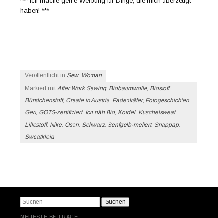
*** Ich mache gerne Werbung für Dinge, die mich überzeugt
haben! ***
Veröffentlicht in
Sew
,
Woman
Markiert mit
After Work Sewing
,
Biobaumwolle
,
Biostoff
,
Bündchenstoff
,
Create in Austria
,
Fadenkäfer
,
Fotogeschichten
Gerl
,
GOTS-zertifiziert
,
Ich näh Bio
,
Kordel
,
Kuschelsweat
,
Lillestoff
,
Nike
,
Ösen
,
Schwarz
,
Senfgelb-meliert
,
Snappap
,
Sweatkleid
Beitrags-Navigation
Suchen
NEUESTE BEITRÄGE