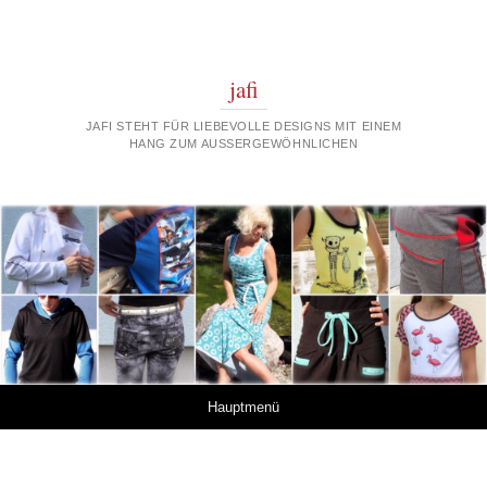
jafi
JAFI STEHT FÜR LIEBEVOLLE DESIGNS MIT EINEM
HANG ZUM AUSSERGEWÖHNLICHEN
Springe zum Inhalt
Hauptmenü