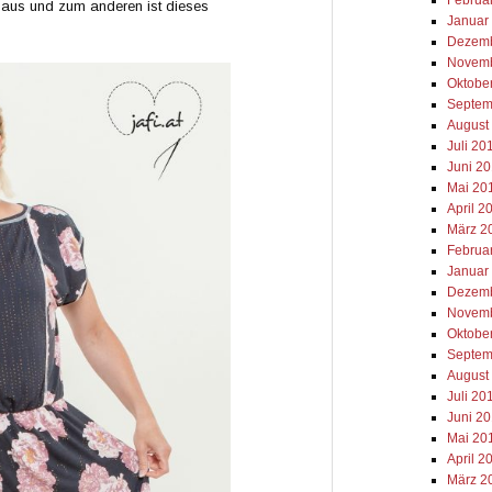
 aus und zum anderen ist dieses
Januar
Dezemb
Novemb
Oktobe
Septem
August
Juli 20
Juni 2
Mai 20
April 2
März 2
Februa
Januar
Dezemb
Novemb
Oktobe
Septem
August
Juli 20
Juni 2
Mai 20
April 2
März 2