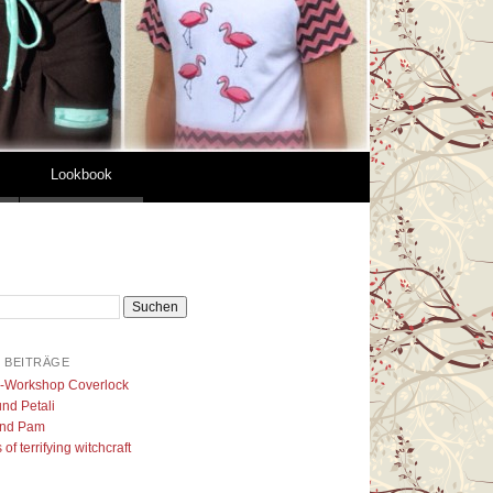
Lookbook
 BEITRÄGE
l-Workshop Coverlock
nd Petali
nd Pam
of terrifying witchcraft