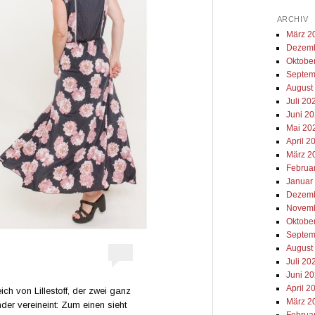
ARCHIV
März 2
Dezemb
Oktobe
Septem
August
Juli 20
Juni 2
Mai 20
April 2
März 2
Februa
Januar
Dezemb
Novemb
Oktobe
Septem
August
Juli 20
Juni 2
April 2
ich von Lillestoff, der zwei ganz
März 2
er vereineint: Zum einen sieht
Februa