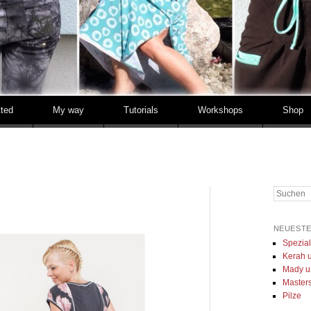
tted
My way
Tutorials
Workshops
Shop
Suchen
NEUESTE
Spezia
Kerah u
Mady u
Masters 
Pilze