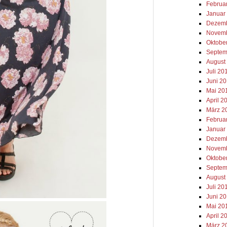
Februa
Januar
Dezemb
Novemb
Oktobe
Septem
August
Juli 20
Juni 2
Mai 20
April 2
März 2
Februa
Januar
Dezemb
Novemb
Oktobe
Septem
August
Juli 20
Juni 2
Mai 20
April 2
März 2