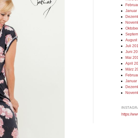
Februa
Januar
Dezemb
Novemb
Oktobe
Septem
August
Juli 20
Juni 2
Mai 20
April 2
März 2
Februa
Januar
Dezemb
Novemb
INSTAGR
https://ww