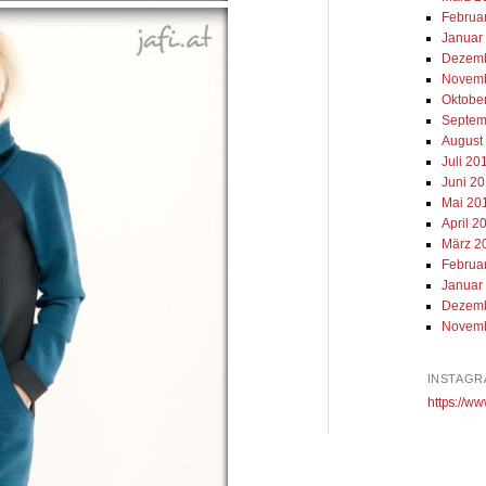
Februa
Januar
Dezemb
Novemb
Oktobe
Septem
August
Juli 20
Juni 2
Mai 20
April 2
März 2
Februa
Januar
Dezemb
Novemb
INSTAGR
https://ww