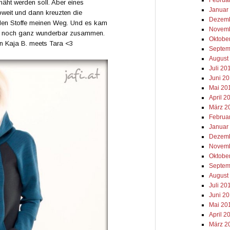
äht werden soll. Aber eines
Januar
weit und dann kreuzten die
Dezemb
iden Stoffe meinen Weg. Und es kam
Novemb
ch noch ganz wunderbar zusammen.
Oktobe
n Kaja B. meets Tara <3
Septem
August
Juli 20
Juni 2
Mai 20
April 2
März 2
Februa
Januar
Dezemb
Novemb
Oktobe
Septem
August
Juli 20
Juni 2
Mai 20
April 2
März 2