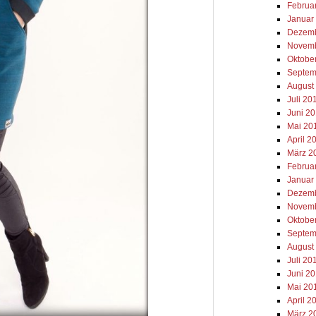
Februa
Januar
Dezemb
Novemb
Oktobe
Septem
August
Juli 20
Juni 2
Mai 20
April 2
März 2
Februa
Januar
Dezemb
Novemb
Oktobe
Septem
August
Juli 20
Juni 2
Mai 20
April 2
März 2