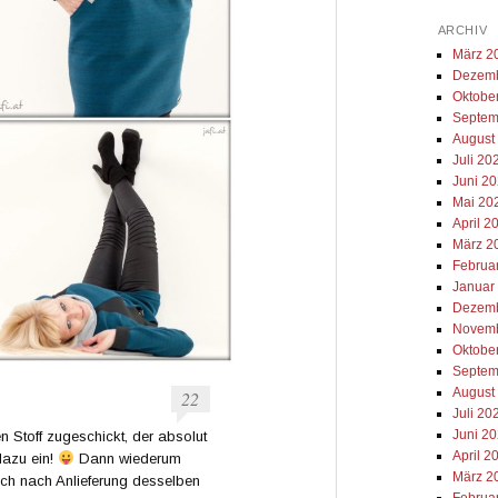
ARCHIV
März 2
Dezemb
Oktobe
Septem
August
Juli 20
Juni 2
Mai 20
April 2
März 2
Februa
Januar
Dezemb
Novemb
Oktobe
Septem
August
22
Juli 20
Juni 2
 Stoff zugeschickt, der absolut
April 2
 dazu ein!
Dann wiederum
März 2
mich nach Anlieferung desselben
Februa