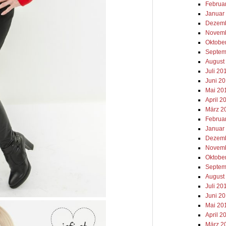
Februa
Januar
Dezemb
Novemb
Oktobe
Septem
August
Juli 20
Juni 2
Mai 20
April 2
März 2
Februa
Januar
Dezemb
Novemb
Oktobe
Septem
August
Juli 20
Juni 2
Mai 20
April 2
März 2