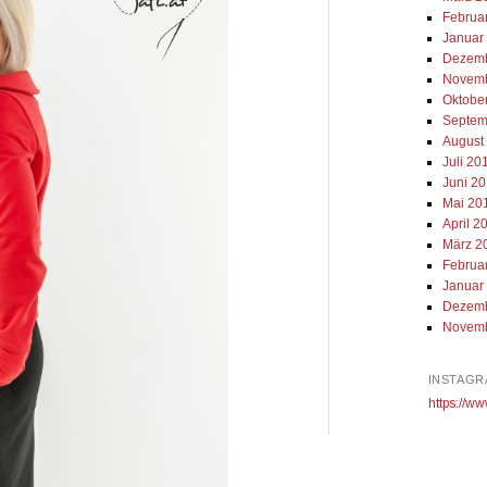
Februa
Januar
Dezemb
Novemb
Oktobe
Septem
August
Juli 20
Juni 2
Mai 20
April 2
März 2
Februa
Januar
Dezemb
Novemb
INSTAGR
https://ww