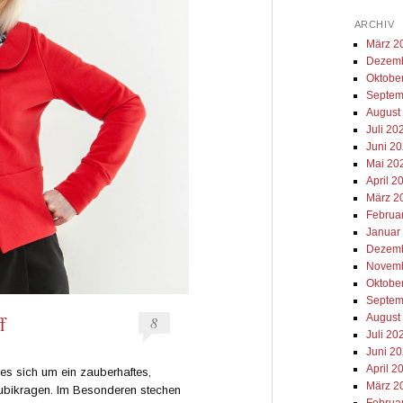
ARCHIV
März 2
Dezemb
Oktobe
Septem
August
Juli 20
Juni 2
Mai 20
April 2
März 2
Februa
Januar
Dezemb
Novemb
Oktobe
Septem
August
f
8
Juli 20
Juni 2
April 2
t es sich um ein zauberhaftes,
März 2
Bubikragen. Im Besonderen stechen
Februa