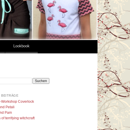
Lookbook
 BEITRÄGE
l-Workshop Coverlock
nd Petali
nd Pam
of terrifying witchcraft