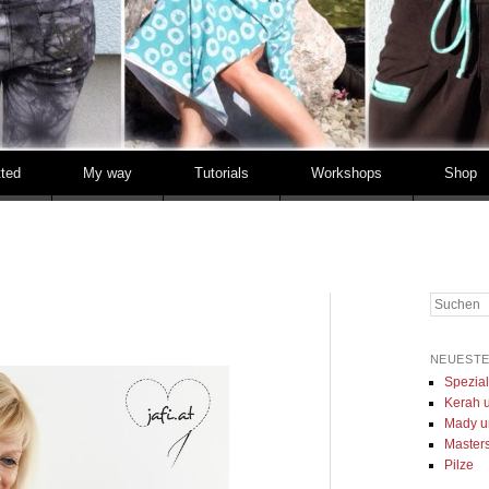
tted
My way
Tutorials
Workshops
Shop
Suchen
NEUESTE
Spezia
Kerah u
Mady u
Masters 
Pilze