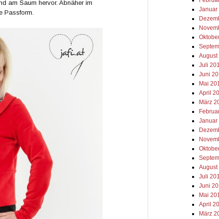
und am Saum hervor. Abnäher im
Januar
te Passform.
Dezemb
Novemb
Oktobe
Septem
August
Juli 20
Juni 2
Mai 20
April 2
März 2
Februa
Januar
Dezemb
Novemb
Oktobe
Septem
August
Juli 20
Juni 2
Mai 20
April 2
März 2