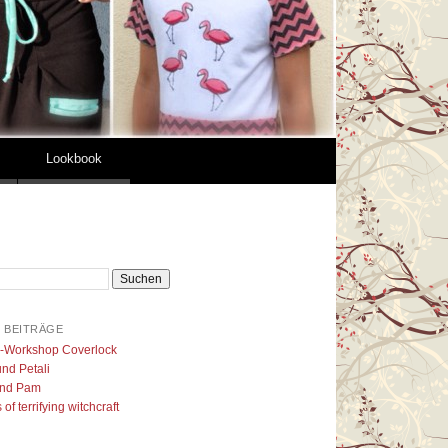
Lookbook
 BEITRÄGE
l-Workshop Coverlock
nd Petali
nd Pam
of terrifying witchcraft