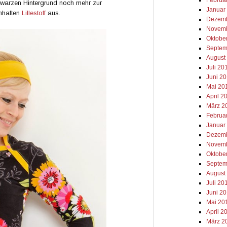
chwarzen Hintergrund noch mehr zur
Januar
mhaften
Lillestoff
aus.
Dezemb
Novemb
Oktobe
Septem
August
Juli 20
Juni 2
Mai 20
April 2
März 2
Februa
Januar
Dezemb
Novemb
Oktobe
Septem
August
Juli 20
Juni 2
Mai 20
April 2
März 2