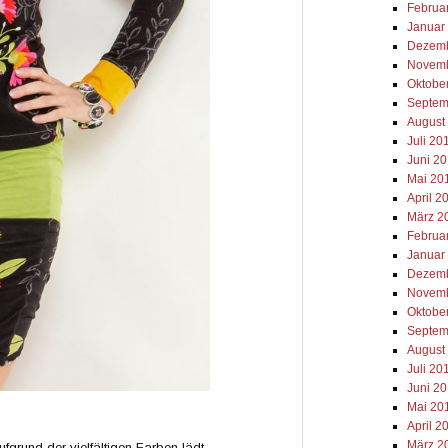
Februa
Januar
Dezemb
Novemb
Oktobe
Septem
August
Juli 20
Juni 2
Mai 20
April 2
März 2
Februa
Januar
Dezemb
Novemb
Oktobe
Septem
August
Juli 20
Juni 2
Mai 20
April 2
März 2
ufgrund der vielfältigen Farben lädt