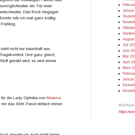
Februa
nsmöglichkeiten ein. Für mein
Januar
b entschieden. Den Rock hingegen
Dezemb
 Kombi rufe ich mal ganz kräftig
Novemb
Frühling.
Oktobe
Septem
August
Juli 20
ieht nicht nur traumhaft aus,
Juni 2
Tragekomfort. Und ganz gleich,
Mai 20
off genäht wird, es wird immer
April 2
März 2
Februa
Januar
Dezemb
Novemb
r für die Lady Ophelia von
Mialuna
 mir das Shirt. Passt einfach immer
INSTAGR
https://ww
 Rock musste ich auch nicht lange