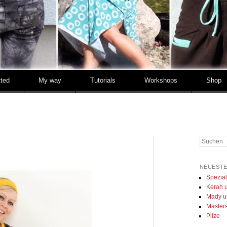
tted
My way
Tutorials
Workshops
Shop
Suchen
NEUESTE
Spezia
Kerah u
Mady u
Masters 
Pilze