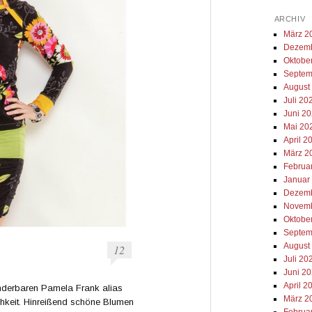
ARCHIV
März 2
Dezemb
Oktobe
Septem
August
Juli 20
Juni 2
Mai 20
April 2
März 2
Februa
Januar
Dezemb
Novemb
Oktobe
Septem
August
12
Juli 20
Juni 2
April 2
underbaren Pamela Frank alias
März 2
ichkeit. Hinreißend schöne Blumen
Februa