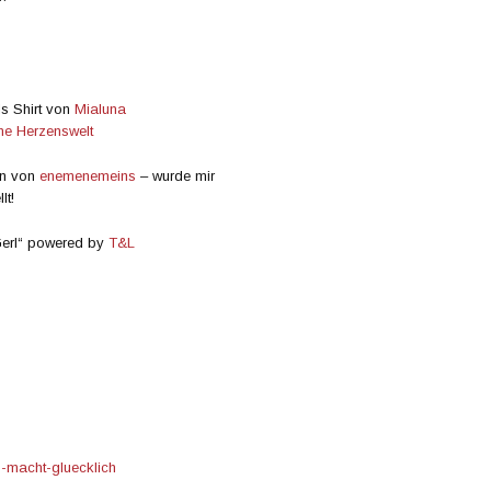
ls Shirt von
Mialuna
ne Herzenswelt
gn von
enemenemeins
– wurde mir
lt!
Gerl“ powered by
T&L