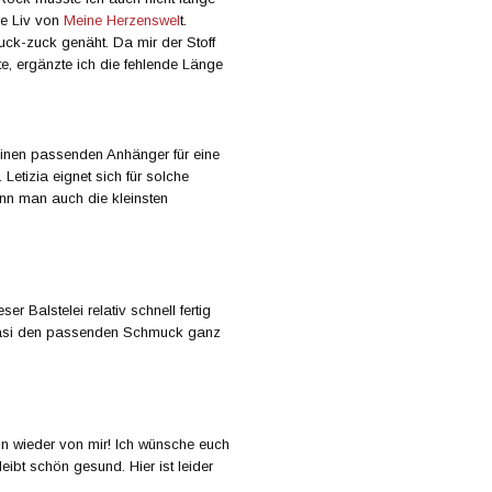
ne Liv von
Meine Herzenswel
t.
uck-zuck genäht. Da mir der Stoff
te, ergänzte ich die fehlende Länge
einen passenden Anhänger für eine
Letizia eignet sich für solche
nn man auch die kleinsten
 Balstelei relativ schnell fertig
uasi den passenden Schmuck ganz
on wieder von mir! Ich wünsche euch
ibt schön gesund. Hier ist leider
 …