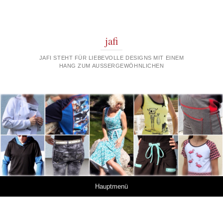
jafi
JAFI STEHT FÜR LIEBEVOLLE DESIGNS MIT EINEM
HANG ZUM AUSSERGEWÖHNLICHEN
Springe zum Inhalt
Hauptmenü