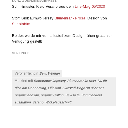
KURZ ZUSAMMENGEFASST:
Schnittmuster: Kleid Verano aus dem
Lille-Mag 05/2020
Stoff: Biobaumwolljersey
Blumenranke rosa
, Design von
Susalabim
Beides wurde mir von Lillestoff zum Designnähen gratis zur
Verfügung gestellt.
VERLINKT:
Veröffentlicht in
Sew
,
Woman
Markiert mit
Biobaumwollejersey
,
Blumenranke rosa
,
Du für
dich am Donnerstag
,
Lillestoff
,
Lillestoff-Magazin 05/2020
,
organic and fair
,
organic Cotton
,
Sew la la
,
Sommerkleid
,
susalabim
,
Verano
,
Wickelausschnitt
Beitrags-Navigation