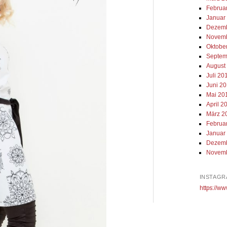
Februa
Januar
Dezemb
Novemb
Oktobe
Septem
August
Juli 20
Juni 2
Mai 20
April 2
März 2
Februa
Januar
Dezemb
Novemb
INSTAGR
https://ww