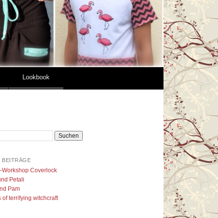
Lookbook
 BEITRÄGE
l-Workshop Coverlock
nd Petali
nd Pam
of terrifying witchcraft