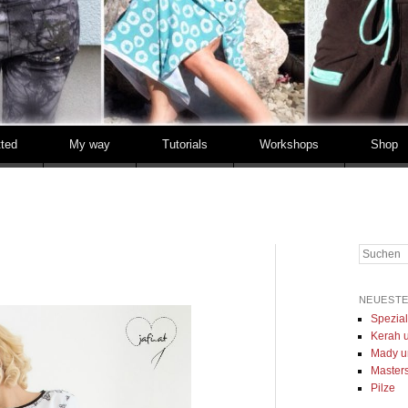
tted
My way
Tutorials
Workshops
Shop
Suchen
NEUESTE
Spezia
Kerah u
Mady u
Masters 
Pilze