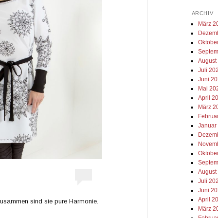
ARCHIV
März 2
Dezemb
Oktobe
Septem
August
Juli 20
Juni 2
Mai 20
April 2
März 2
Februa
Januar
Dezemb
Novemb
Oktobe
Septem
August
Juli 20
Juni 2
April 2
Zusammen sind sie pure Harmonie.
März 2
Februa