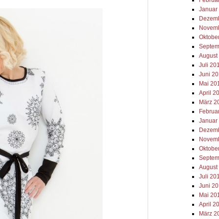
Januar
Dezemb
Novemb
Oktobe
Septem
August
Juli 20
Juni 2
Mai 20
April 2
März 2
Februa
Januar
Dezemb
Novemb
Oktobe
Septem
August
Juli 20
Juni 2
Mai 20
April 2
März 2