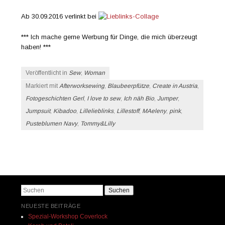
Ab 30.09.2016 verlinkt bei
*** Ich mache gerne Werbung für Dinge, die mich überzeugt
haben! ***
Veröffentlicht in
Sew
,
Woman
Markiert mit
Afterworksewing
,
Blaubeerpfütze
,
Create in Austria
,
Fotogeschichten Gerl
,
I love to sew
,
Ich näh Bio
,
Jumper
,
Jumpsuit
,
Kibadoo
,
Lillelieblinks
,
Lillestoff
,
MAeleny
,
pink
,
Pusteblumen Navy
,
Tommy&Lilly
Beitrags-Navigation
Suchen
NEUESTE BEITRÄGE
Spezial-Workshop Coverlock