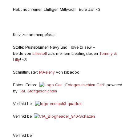
Habt noch einen chilligen Mittwoch! Eure Jafi <3
Kurz zusammengefasst:
Stoffe: Pusteblumen Navy und I love to sew –
beide von
Lillestoff
aus meinem Lieblingsladen
Tommy &
Lilly
! <3
Schnittmuster:
MAeleny
von kibadoo
Fotos: Fotos:
„
Fotogeschichten Gerl
“ powered
by
T&L Stoffgeschichten
Verlinkt bei
Verlinkt bei
Verlinkt bei