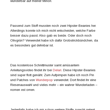
wunderbar auf meiner Minon.
Passend zum Stoff mussten noch zwei Hipster-Beanies her.
Allerdings konnte ich mich nicht entscheiden, welche Farbe
besser dazu passt. Also gab es beide. Oder doch noch
Olivgrün? Verwendet habe ich dafür Grobstrickbündchen, da
es besonders gut dehnbar ist.
Das kostenlose Schnittmuster samt amüsantem
Anleitungsvideo findet ihr bei
Delari
. Diese Hipster-Beanies
sind super flott genäht. Zum Aufpimpen habe ich noch Pin
und Patches von
Wunderpop
verwendet. Dort findet ihr eine
Riesenauswahl und vieles mehr – ein wahrer Wunderladen –
nomen est omen.
Jedenfalls habe ich mir schon weitere Stoffe zurecht gelegt,