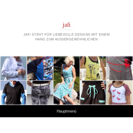
jafi
JAFI STEHT FÜR LIEBEVOLLE DESIGNS MIT EINEM
HANG ZUM AUSSERGEWÖHNLICHEN
Springe zum Inhalt
Hauptmenü