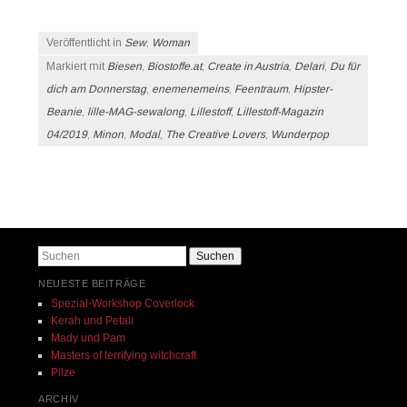
Veröffentlicht in
Sew
,
Woman
Markiert mit
Biesen
,
Biostoffe.at
,
Create in Austria
,
Delari
,
Du für
dich am Donnerstag
,
enemenemeins
,
Feentraum
,
Hipster-
Beanie
,
lille-MAG-sewalong
,
Lillestoff
,
Lillestoff-Magazin
04/2019
,
Minon
,
Modal
,
The Creative Lovers
,
Wunderpop
Beitrags-Navigation
Suchen
NEUESTE BEITRÄGE
Spezial-Workshop Coverlock
Kerah und Petali
Mady und Pam
Masters of terrifying witchcraft
Pilze
ARCHIV