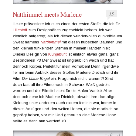
Natthimmel meets Marlene
15
Heute präsentiere ich euch einen der ersten Stoffe, die ich für
Lillestoff
zum Designnähen zugeschickt bekam. Ich war
ziemlich aufgeregt, als ich diesen wundervollen dunkelblauen
Sweat namens
Natthimmel
mit diesen hübschen Bäumen und
den kleinen funkelnden Sternen in meinen Händen hielt.
Dieses Design von
Klunjebunt
ist einfach etwas ganz, ganz
Besonderes! <3 Der Sweat ist unglaublich weich und hat
dennoch Körper. Perfekt für mein Vorhaben! Denn irgendwie
fiel mir beim Anblick dieses Stoffes Marlene Dietrich und ihr
Film
Der blaue Engel
ein. Fragt mich nicht, warum?! Sind
doch fast all ihre Filme noch in Schwarz-Weiß gedreht
worden und der Filmtitel steht für ein Hafen-Variété. Aber
dennoch sehe ich Marlene Dietrich, obwohl ihre damalige
Kleidung unter anderem auch extrem feminin war, immer in
diesen Anzügen und den weiten Hosen, die sie modisch so
geprägt haben, vor mir. Und genau so eine Marlene-Hose
sollte es denn nun werden! <3