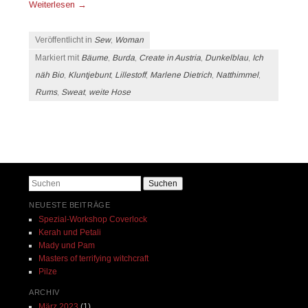
Weiterlesen
→
Veröffentlicht in
Sew
,
Woman
Markiert mit
Bäume
,
Burda
,
Create in Austria
,
Dunkelblau
,
Ich
näh Bio
,
Kluntjebunt
,
Lillestoff
,
Marlene Dietrich
,
Natthimmel
,
Rums
,
Sweat
,
weite Hose
Beitrags-Navigation
Suchen
NEUESTE BEITRÄGE
Spezial-Workshop Coverlock
Kerah und Petali
Mady und Pam
Masters of terrifying witchcraft
Pilze
ARCHIV
März 2023
(1)