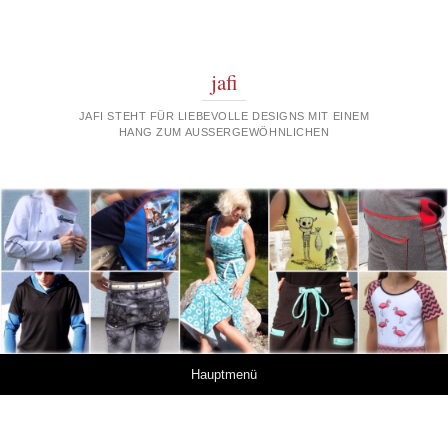
jafi
JAFI STEHT FÜR LIEBEVOLLE DESIGNS MIT EINEM
HANG ZUM AUSSERGEWÖHNLICHEN
Springe zum Inhalt
Hauptmenü