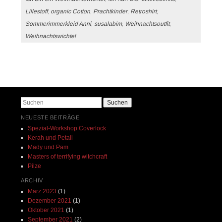
Lillestoff
,
organic Cotton
,
Prachtkinder
,
Retroshirt
,
Sommerimmerkleid Anni
,
susalabim
,
Weihnachtsoutfit
,
Weihnachtswichtel
Beitrags-Navigation
Suchen
NEUESTE BEITRÄGE
Spezial-Workshop Coverlock
Kerah und Petali
Mady und Pam
Masters of terrifying witchcraft
Pilze
ARCHIV
März 2023
(1)
Dezember 2021
(1)
Oktober 2021
(1)
September 2021
(2)