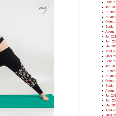
Februa
Januar
Dezemb
Novemb
Oktobe
Septem
August
Juli 20
Juni 2
Mai 20
April 2
März 2
Februa
Januar
Dezemb
Novemb
Oktobe
Septem
August
Juli 20
Juni 2
Mai 20
April 2
März 2