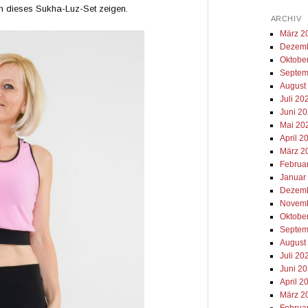
h dieses Sukha-Luz-Set zeigen.
ARCHIV
März 2
Dezemb
Oktobe
Septem
August
Juli 20
Juni 2
Mai 20
April 2
März 2
Februa
Januar
Dezemb
Novemb
Oktobe
Septem
August
Juli 20
Juni 2
April 2
März 2
Februa