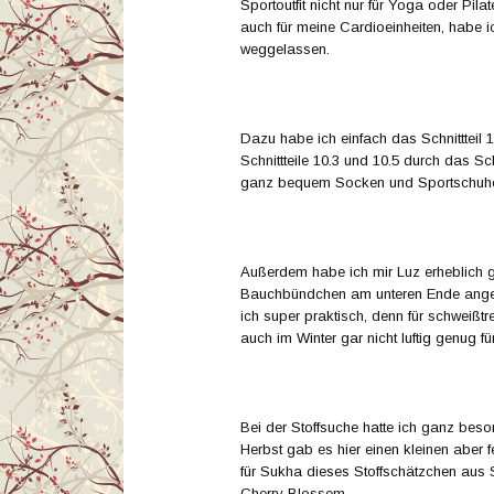
Sportoutfit nicht nur für Yoga oder Pi
auch für meine Cardioeinheiten, habe i
weggelassen.
Dazu habe ich einfach das Schnittteil 
Schnittteile 10.3 und 10.5 durch das Schn
ganz bequem Socken und Sportschuhe
Außerdem habe ich mir Luz erheblich g
Bauchbündchen am unteren Ende angeb
ich super praktisch, denn für schweiß
auch im Winter gar nicht luftig genug fü
Bei der Stoffsuche hatte ich ganz bes
Herbst gab es hier einen kleinen aber fe
für Sukha dieses Stoffschätzchen au
Cherry Blossem.