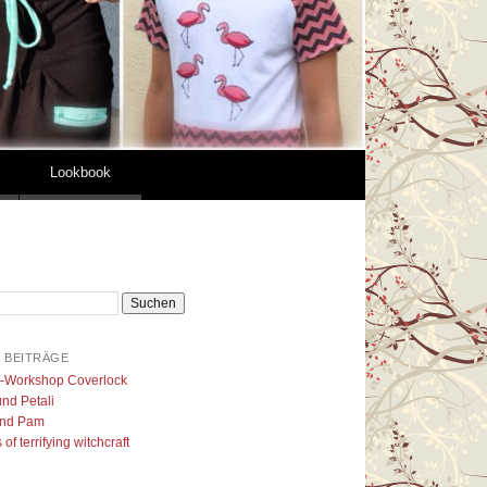
Lookbook
 BEITRÄGE
l-Workshop Coverlock
nd Petali
nd Pam
of terrifying witchcraft