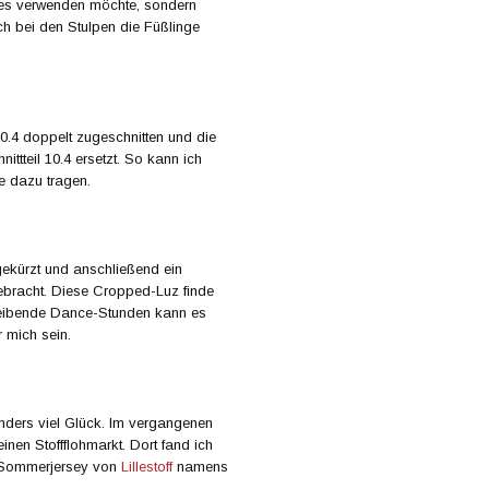
lates verwenden möchte, sondern
ch bei den Stulpen die Füßlinge
10.4 doppelt zugeschnitten und die
ittteil 10.4 ersetzt. So kann ich
 dazu tragen.
ekürzt und anschließend ein
racht. Diese Cropped-Luz finde
treibende Dance-Stunden kann es
r mich sein.
onders viel Glück. Im vergangenen
inen Stoffflohmarkt. Dort fand ich
s Sommerjersey von
Lillestoff
namens