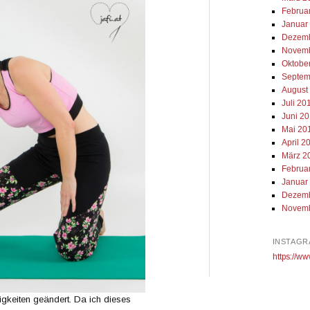
Februa
Januar
Dezemb
Novemb
Oktobe
Septem
August
Juli 20
Juni 2
Mai 20
April 2
März 2
Februa
Januar
Dezemb
Novemb
INSTAGR
https://ww
igkeiten geändert. Da ich dieses