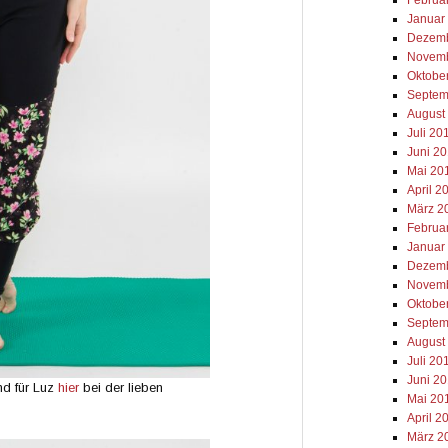
Januar
Dezemb
Novemb
Oktobe
Septem
August
Juli 20
Juni 2
Mai 20
April 2
März 2
Februa
Januar
Dezemb
Novemb
Oktobe
Septem
August
Juli 20
Juni 2
d für Luz
hier
bei der lieben
Mai 20
April 2
März 2