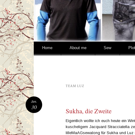
Springe zum Inhalt
Home
About me
Sew
Plo
TEAM LUZ
Jan.
30
Sukha, die Zweite
Eigentlich wollte ich euch heute ein W
kuscheligem Jacquard Stracciatella zei
lilleMaAGsewalong für Sukha und Luz 