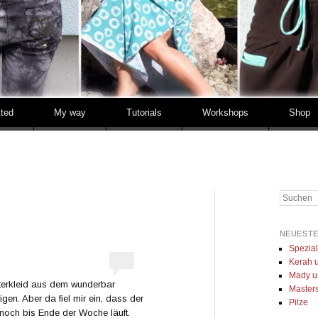
tted
My way
Tutorials
Workshops
Shop
Suchen
NEUESTE
Spezia
Kerah u
Mady u
interkleid aus dem wunderbar
Masters 
gen. Aber da fiel mir ein, dass der
Pilze
noch bis Ende der Woche läuft.