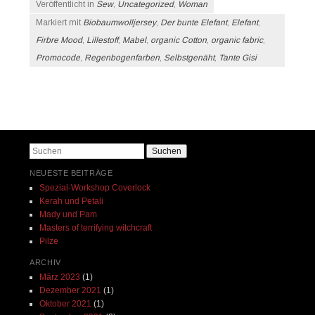
Veröffentlicht in
Sew
,
Uncategorized
,
Woman
Markiert mit
Biobaumwolljersey
,
Der bunte Elefant
,
Elefant
,
Firbre Mood
,
Lillestoff
,
Mabel
,
organic Cotton
,
organic fabric
,
Promocode
,
Regenbogenfarben
,
Selbstgenäht
,
Tante Gisi
Beitrags-Navigation
Suchen
NEUESTE BEITRÄGE
Spezial-Workshop Coverlock
Kerah und Petali
Mady und Pam
Masters of terrifying witchcraft
Pilze
ARCHIV
März 2023
(1)
Dezember 2021
(1)
Oktober 2021
(1)