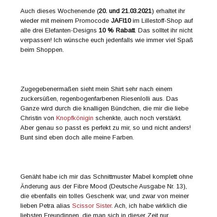
Auch dieses Wochenende (
20. und 21.03.2021
) erhaltet ihr
wieder mit meinem Promocode
JAFI10
im Lillestoff-Shop auf
alle drei Elefanten-Designs
10 % Rabatt
. Das solltet ihr nicht
verpassen! Ich wünsche euch jedenfalls wie immer viel Spaß
beim Shoppen.
Zugegebenermaßen sieht mein Shirt sehr nach einem
zuckersüßen, regenbogenfarbenen Riesenlolli aus. Das
Ganze wird durch die knalligen Bündchen, die mir die liebe
Christin von
Knopfkönigin
schenkte, auch noch verstärkt.
Aber genau so passt es perfekt zu mir, so und nicht anders!
Bunt sind eben doch alle meine Farben.
Genäht habe ich mir das Schnittmuster Mabel komplett ohne
Änderung aus der Fibre Mood (Deutsche Ausgabe Nr. 13),
die ebenfalls ein tolles Geschenk war, und zwar von meiner
lieben Petra alias
Scissor Sister
. Ach, ich habe wirklich die
liebsten Freundinnen, die man sich in dieser Zeit nur