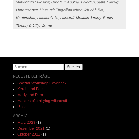
Markiert mit
Biostoff
,
Create in Austria
,
Feiertagsoutfit
,
Formig
,
Haremshose
,
Hose mit Eingriffstaschen
,
Ich näh Bio
,
Knotenshirt
,
Lillelieblinks
,
Lillestoff
,
Metallic Jersey
,
Rums
,
Tommy & Lilly
,
Varme
Beitrags-Navigation
Suchen
NEUESTE BEITRÄGE
Spezial-Workshop Coverlock
Kerah und Petali
Mady und Pam
Masters of terrifying witchcraft
Pilze
ARCHIV
März 2023
(1)
Dezember 2021
(1)
Oktober 2021
(1)